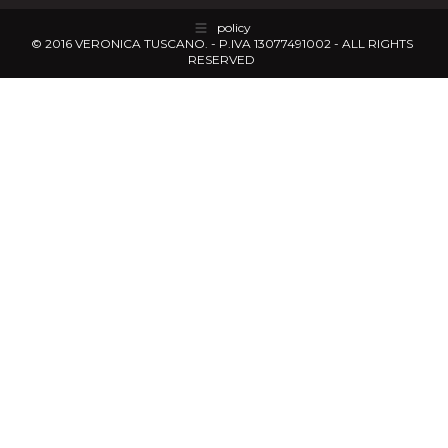
policy
© 2016 VERONICA TUSCANO. - P.IVA 13077491002 - ALL RIGHTS
RESERVED