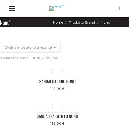
Search
Nunu'
You are here:
Home
Prodotto Brand
Nunu'
Ordina
Visualizzazione di 1-16 di 27 risultati
in
base
al
più
SANDALO CUOIO NUNÙ
recente
149,00
€
SANDALO ARGENTO NUNÙ
139,00
€