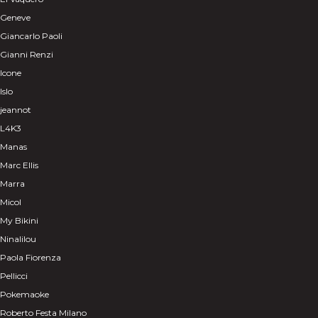
Geneve
Giancarlo Paoli
Gianni Renzi
Icone
Islo
jeannot
L4K3
Manas
Marc Ellis
Marra
Micol
My Bikini
Ninalilou
Paola Fiorenza
Pellicci
Pokemaoke
Roberto Festa Milano