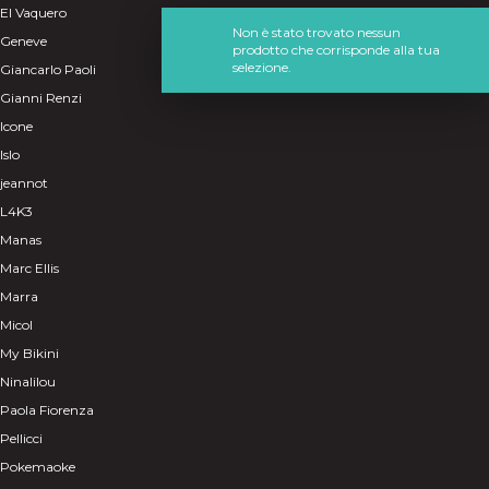
El Vaquero
Non è stato trovato nessun
Geneve
prodotto che corrisponde alla tua
selezione.
Giancarlo Paoli
Gianni Renzi
Icone
Islo
jeannot
L4K3
Manas
Marc Ellis
Marra
Micol
My Bikini
Ninalilou
Paola Fiorenza
Pellicci
Pokemaoke