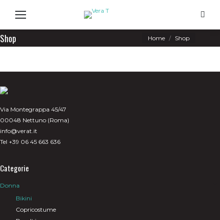
Search
Shop
You are here:
Home
Shop
Via Montegrappa 45/47
00048 Nettuno (Roma)
info@verat.it
Tel +39 06 45 663 636
Categorie
Donna
Bikini
Copricostume