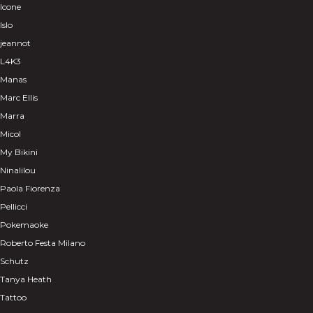
Icone
Islo
jeannot
L4K3
Manas
Marc Ellis
Marra
Micol
My Bikini
Ninalilou
Paola Fiorenza
Pellicci
Pokemaoke
Roberto Festa Milano
Schutz
Tanya Heath
Tattoo