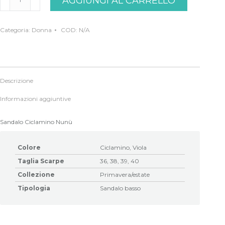
AGGIUNGI AL CARRELLO
Ciclamino
Nunù
quantità
Categoria:
Donna
COD:
N/A
Descrizione
Informazioni aggiuntive
Sandalo Ciclamino Nunù
Colore
Ciclamino, Viola
Taglia Scarpe
36, 38, 39, 40
Collezione
Primavera/estate
Tipologia
Sandalo basso