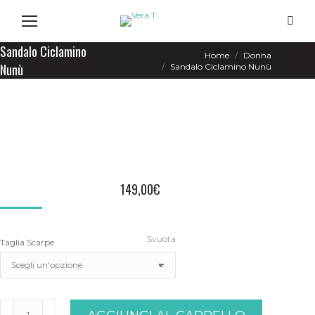
Search
Sandalo Ciclamino
You are here:
Home
Donna
Nunù
Sandalo Ciclamino Nunù
149,00
€
Svuota
Taglia Scarpe
Sandalo