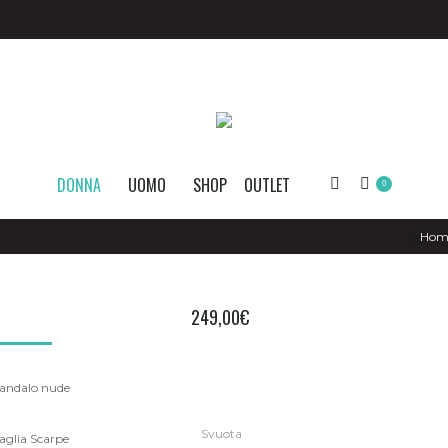
DONNA
UOMO
SHOP
OUTLET
Search:
0
You are
Hom
249,00
€
andalo nude
Svuota
aglia Scarpe