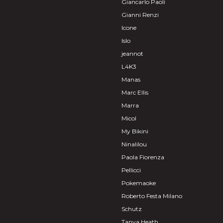
Giancarlo Paoli
Gianni Renzi
Icone
Islo
jeannot
L4K3
Manas
Marc Ellis
Marra
Micol
My Bikini
Ninalilou
Paola Fiorenza
Pellicci
Pokemaoke
Roberto Festa Milano
Schutz
Tanya Heath