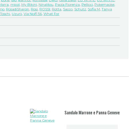
Marra
,
micol
,
My Bikini
,
Ninalilou
,
Paola Fiorenza
,
Pellicci
,
Pokemaoke
,
ano
,
RosadiSharon
,
Rosi
,
ROSSI
,
Rotta
,
Sacco
,
Schutz
,
Sofia M
,
Tanya
Toschi
,
Uzurii
,
Via Nolfi 56
,
What For
Sandalo Marrone e Panna Geneve
zo
le