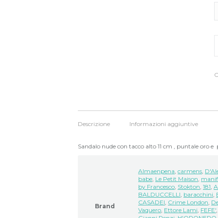
S
a
n
S
q
C
Descrizione
Informazioni aggiuntive
Sandalo nude con tacco alto 11 cm , puntale oro e
Almaenpena
,
carmens
,
D'Al
babe
,
Le Petit Maison
,
manif
by Francesco
,
Stokton
,
181
,
A
BALDUCCELLI
,
baracchini
,
CASADEI
,
Crime London
,
De
Brand
Vaquero
,
Ettore Lami
,
FEFE'
Gianni Renzi
,
H'ORONERO