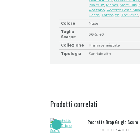
lola cruz
,
Manas
,
Marc Ellis
,
Positano
,
Roberto Festa Mil
Heath
,
Tattoo
,
th
,
The Seller
,
Colore
Nude
Taglia
36½, 40
Scarpe
Collezione
Primavera/estate
Tipologia
Sandalo alto
Prodotti correlati
Pochette Drap Grigio Scuro
Il
Il
90,00
€
54,00
€
prezzo
prez
originale
attua