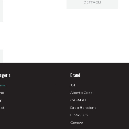
DETTAGLI
0€.
egorie
Brand
nna
181
mo
Alberto Gozzi
op
CASADEI
let
Drap Barcelona
El Vaquero
Geneve