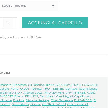
andalo
AGGIUNGI AL CARRELLO
lto
ude
acco
uantità
ategoria:
Donna
COD:
N/A
 percing
essandro
,
Francesco
,
Gil Santucci
,
gloria
,
GP X NOY
,
Hilya
,
ILLOGICA
,
le
acture
,
Nunu'
,
O'pen
,
Penrose
,
PHO FIRENZE
,
rubinacci
,
Sophie Sposa
bidikkia
,
AIRDP
,
Alberto Gozzi
,
ANDREA VENTURA FIRENZE
,
Aysha
,
BARRETT
,
Brecos
,
BRUNOS
,
Cambiami
,
Cambia_mi
,
Capelli rossi
,
 Simone
,
Diadora
,
Diadora Heritage
,
Drap Barcelona
,
DUCANERO
,
El
,
Fiorina
,
Ganni Renzi
,
Geneve
,
GEORGE WEBB
,
Giancarlo Paoli
,
,
Icone
,
Islo
,
jeannot
,
Kontessa
,
L4K3
,
Lella Baldi
,
LO WHITE
,
LO.WHITE
,