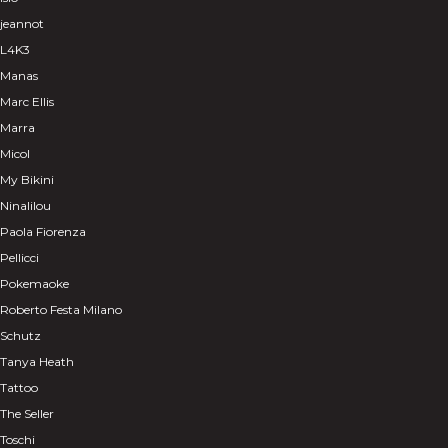
jeannot
L4K3
Manas
Marc Ellis
Marra
Micol
My Bikini
Ninalilou
Paola Fiorenza
Pellicci
Pokemaoke
Roberto Festa Milano
Schutz
Tanya Heath
Tattoo
The Seller
Toschi