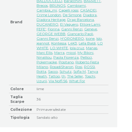
BALDUCCELLI
,
baracchini
,
BARRETT
,
Brecos
,
BRUNOS
,
Cambiami
,
Cambia_mi
,
Capelli rossi
,
CASADEI
,
Crime London
,
De Simone
,
Diadora
,
Diadora Heritage
,
Drap Barcelona
,
Brand
DUCANERO
,
El Vaquero
,
Ettore Lami
,
FEFE'
,
Fiorina
,
Ganni Renzi
,
Geneve
,
GEORGE WEBB
,
Giancarlo Paoli
,
Gianni Renzi
,
H'ORONERO
,
Icone
,
Islo
,
jeannot
,
Kontessa
,
L4K3
,
Lella Baldi
,
LO
WHITE
,
LO.WHITE
,
lola cruz
,
Manas
,
Marc Ellis
,
Marra
,
micol
,
My Bikini
,
Ninalilou
,
Paola Fiorenza
,
Pellicci
,
Pokemaoke
,
Positano
,
Roberto Festa
Milano
,
RosadiSharon
,
Rosi
,
ROSSI
,
Rotta
,
Sacco
,
Schutz
,
Sofia M
,
Tanya
Heath
,
Tattoo
,
th
,
The Seller
,
Toschi
,
Uzurii
,
Via Nolfi 56
,
What For
Colore
lime
Taglia
36
Scarpe
Collezione
Primavera/estate
Tipologia
Sandalo alto