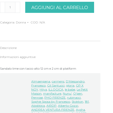
Sandalo
AGGIUNGI AL CARRELLO
lime
Sacco
quantità
Categoria:
Donna
COD:
N/A
Descrizione
Informazioni aggiuntive
Sandalo lime con tacco alto 12 cm e 2 cm di platform
Almaenpena
,
carmens
,
D'Alessandro
,
Francesco
,
Gil Santucci
,
gloria
,
GP X
NOY
,
Hilya
,
ILLOGICA
,
le babe
,
Le Petit
Maison
,
manifacture
,
Nunu'
,
O'pen
,
Penrose
,
PHO FIRENZE
,
rubinacci
,
Sophie Sposa by Francesco
,
Stokton
,
181
,
Abidikkia
,
AIRDP
,
Alberto Gozzi
,
ANDREA VENTURA FIRENZE
,
Aysha
,