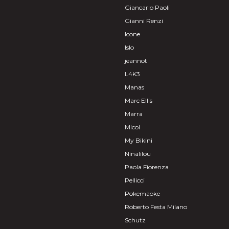
Giancarlo Paoli
Gianni Renzi
Icone
Islo
jeannot
L4K3
Manas
Marc Ellis
Marra
Micol
My Bikini
Ninalilou
Paola Fiorenza
Pellicci
Pokemaoke
Roberto Festa Milano
Schutz