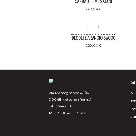
SANDALO LIME SACCO
269,00
€
DECOLTE ARANCIO SACCO
229,00
€
Cat
Via Montegrappa 45/47
Do
00048 Nettuno (Roma)
Uo
info@verat.it
Sh
Tel +39 06 45 663 636
Out