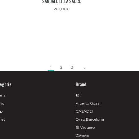
SANDALO LILLA SACCO
269,00
€
1
2
3
→
egorie
Brand
nna
181
mo
Alberto Gozzi
op
CASADEI
let
Drap Barcelona
El Vaquero
Geneve