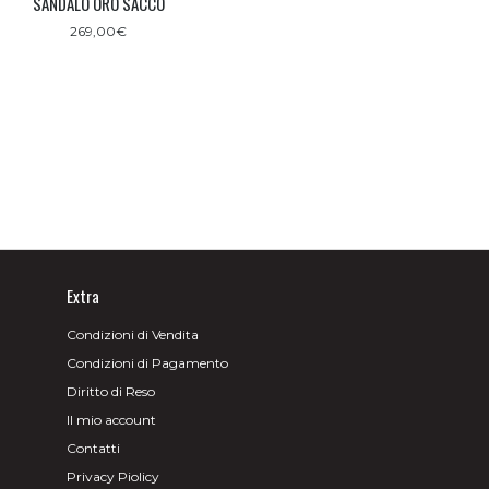
SANDALO ORO SACCO
269,00
€
Extra
Condizioni di Vendita
Condizioni di Pagamento
Diritto di Reso
Il mio account
Contatti
Privacy Piolicy