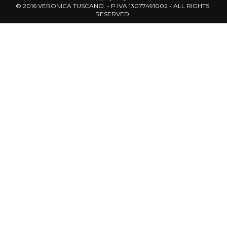
© 2016 VERONICA TUSCANO. - P.IVA 13077491002 - ALL RIGHTS
RESERVED