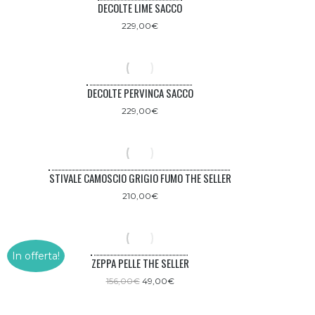
DECOLTE LIME SACCO
229,00
€
DECOLTE PERVINCA SACCO
229,00
€
STIVALE CAMOSCIO GRIGIO FUMO THE SELLER
210,00
€
In offerta!
ZEPPA PELLE THE SELLER
Il
Il
156,00
€
49,00
€
prezzo
prezzo
originale
attuale
era:
è: