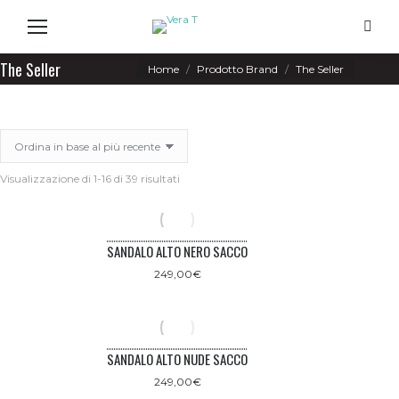
Search
The Seller
You are here:
Home
Prodotto Brand
The Seller
Ordina
Visualizzazione di 1-16 di 39 risultati
in
base
al
più
SANDALO ALTO NERO SACCO
recente
249,00
€
SANDALO ALTO NUDE SACCO
249,00
€