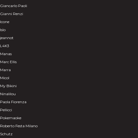
Giancarlo Paoli
Gianni Renzi
Icone
Islo
jeannot
L4K3
Manas
Marc Ellis
Marra
Micol
My Bikini
Ninalilou
Paola Fiorenza
Pellicci
Pokemaoke
Roberto Festa Milano
Schutz