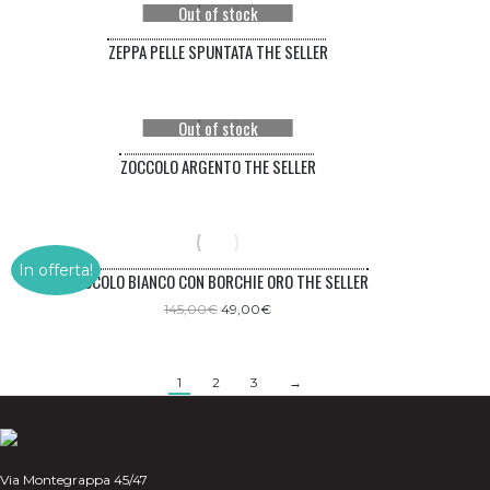
Out of stock
156,00€.
49,00€.
ZEPPA PELLE SPUNTATA THE SELLER
Out of stock
ZOCCOLO ARGENTO THE SELLER
In offerta!
ZOCCOLO BIANCO CON BORCHIE ORO THE SELLER
Il
Il
145,00
€
49,00
€
prezzo
prezzo
originale
attuale
era:
è:
145,00€.
49,00€.
1
2
3
→
Via Montegrappa 45/47