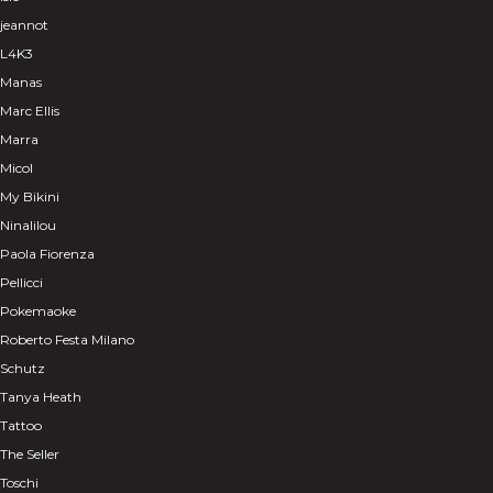
jeannot
L4K3
Manas
Marc Ellis
Marra
Micol
My Bikini
Ninalilou
Paola Fiorenza
Pellicci
Pokemaoke
Roberto Festa Milano
Schutz
Tanya Heath
Tattoo
The Seller
Toschi