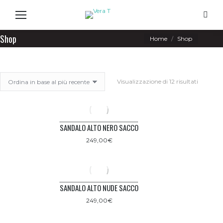
Search
Shop
You are here:
Home
Shop
Ordina
Visualizzazione di 12 risultati
in
base
al
più
recente
SANDALO ALTO NERO SACCO
249,00
€
SANDALO ALTO NUDE SACCO
249,00
€