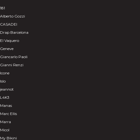
181
Alberto Gozzi
CASADEI
Drap Barcelona
El Vaquero
Geneve
Giancarlo Paoli
Gianni Renzi
Icone
Islo
jeannot
L4K3
Manas
Marc Ellis
Marra
Micol
My Bikini