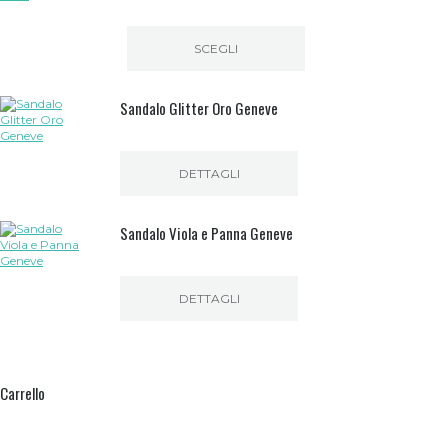
SCEGLI
Questo
prodotto
Sandalo Glitter Oro Geneve
ha
più
varianti.
Le
opzioni
DETTAGLI
possono
essere
scelte
Sandalo Viola e Panna Geneve
nella
pagina
del
prodotto
DETTAGLI
Carrello