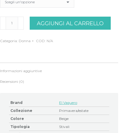
Stivale
AGGIUNGI AL CARRELLO
indianino
beige
El
Vaquero
Categoria:
Donna
COD:
N/A
quantità
Informazioni aggiuntive
Recensioni (0)
Brand
El Vaquero
Collezione
Primavera/estate
Colore
Beige
Tipologia
Stivali