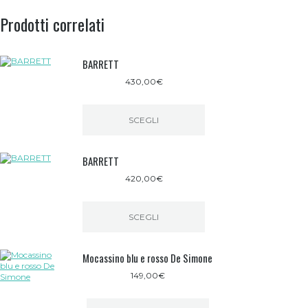
opzioni
Prodotti correlati
possono
essere
scelte
nella
BARRETT
pagina
del
430,00
€
prodotto
SCEGLI
Questo
prodotto
BARRETT
ha
più
420,00
€
varianti.
Le
opzioni
possono
SCEGLI
essere
Questo
scelte
prodotto
nella
Mocassino blu e rosso De Simone
ha
pagina
più
del
149,00
€
varianti.
prodotto
Le
opzioni