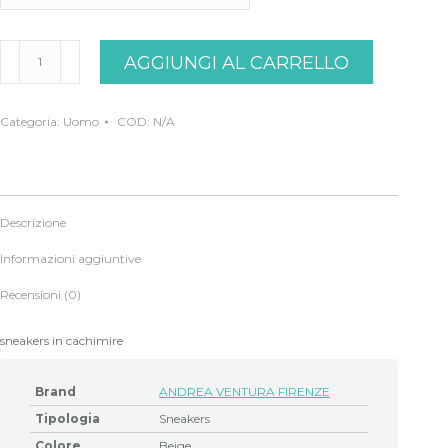
ANDREA
AGGIUNGI AL CARRELLO
VENTURA
FIRENZE
quantità
Categoria:
Uomo
COD:
N/A
Descrizione
Informazioni aggiuntive
Recensioni (0)
sneakers in cachimire
Brand
ANDREA VENTURA FIRENZE
Tipologia
Sneakers
Colore
Beige