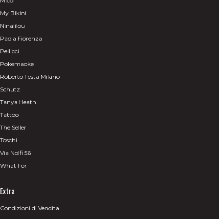
Micol
My Bikini
Ninalilou
Paola Fiorenza
Pellicci
Pokemaoke
Roberto Festa Milano
Schutz
Tanya Heath
Tattoo
The Seller
Toschi
Via Nolfi 56
What For
Extra
Condizioni di Vendita