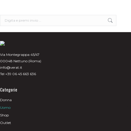
opzioni
possono
essere
scelte
Search:
nella
pagina
del
prodotto
Via Montegrappa 45/47
00048 Nettuno (Roma)
info@verat.it
Tel +39 06 45 663 636
Categorie
Donna
Uomo
Shop
Outlet