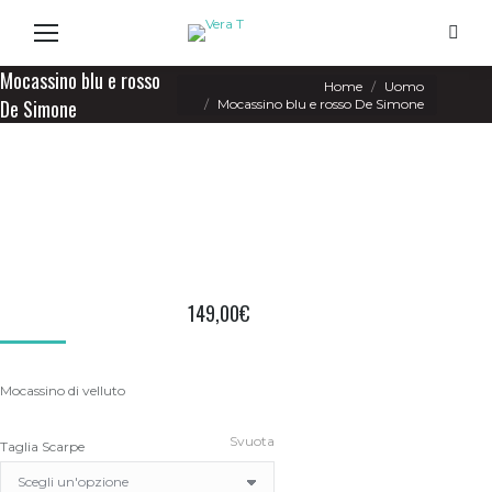
Search
Mocassino blu e rosso
You are here:
Home
Uomo
De Simone
Mocassino blu e rosso De Simone
149,00
€
Mocassino di velluto
Svuota
Taglia Scarpe