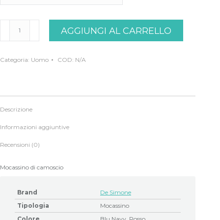
Mocassino
AGGIUNGI AL CARRELLO
blu
e
rosso
De
Categoria:
Uomo
COD:
N/A
Simone
quantità
Descrizione
Informazioni aggiuntive
Recensioni (0)
Mocassino di camoscio
Brand
De Simone
Tipologia
Mocassino
Colore
Blu Navy, Rosso