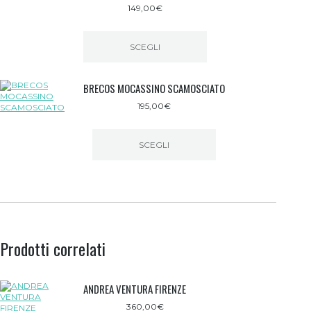
149,00
€
SCEGLI
Questo
prodotto
BRECOS MOCASSINO SCAMOSCIATO
ha
più
195,00
€
varianti.
Le
opzioni
possono
SCEGLI
essere
Questo
scelte
prodotto
nella
ha
pagina
più
del
varianti.
prodotto
Le
opzioni
Prodotti correlati
possono
essere
scelte
nella
ANDREA VENTURA FIRENZE
pagina
del
360,00
€
prodotto