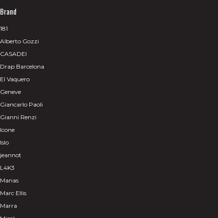
Brand
181
Alberto Gozzi
CASADEI
Drap Barcelona
El Vaquero
Geneve
Giancarlo Paoli
Gianni Renzi
Icone
Islo
jeannot
L4K3
Manas
Marc Ellis
Marra