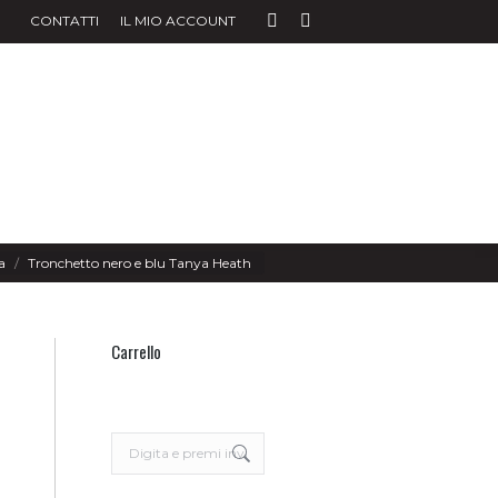
CONTATTI
IL MIO ACCOUNT
Facebook
Instagram
page
page
opens
opens
in
in
new
new
window
window
a
Tronchetto nero e blu Tanya Heath
Carrello
Search: