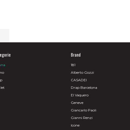
egorie
Brand
nna
181
mo
Alberto Gozzi
op
CASADEI
let
Drap Barcelona
El Vaquero
Geneve
Giancarlo Paoli
Gianni Renzi
Icone