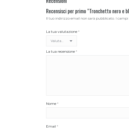
Recensioni
Recensisci per primo “Tronchetto nero e b
Il tuo indirizzo email non sarà pubblicato.
I campi
La tua valutazione
*
La tua recensione
*
Nome
*
Email
*