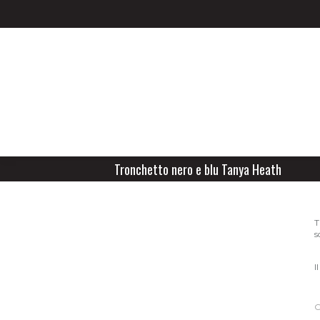
Tronchetto nero e blu Tanya Heath
T
s
I
C