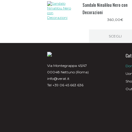
prodotto
Sandalo Ninalilou Nero con
ha
più
Decorazioni
varianti.
Le
360,00
€
opzioni
possono
essere
SCEGLI
scelte
nella
Questo
pagina
prodotto
del
ha
Cat
prodotto
più
varianti.
Via Montegrappa 45/47
Do
Le
00048 Nettuno (Roma)
opzioni
Uo
possono
info@verat.it
Sh
essere
Tel +39 06 45 663 636
scelte
Out
nella
pagina
del
prodotto