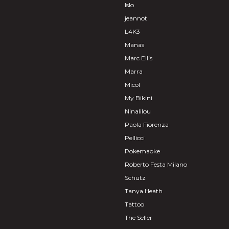
Islo
jeannot
L4K3
Manas
Marc Ellis
Marra
Micol
My Bikini
Ninalilou
Paola Fiorenza
Pellicci
Pokemaoke
Roberto Festa Milano
Schutz
Tanya Heath
Tattoo
The Seller