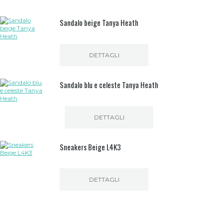
Sandalo beige Tanya Heath
DETTAGLI
Sandalo blu e celeste Tanya Heath
DETTAGLI
Sneakers Beige L4K3
DETTAGLI
Questo
prodotto
ha
più