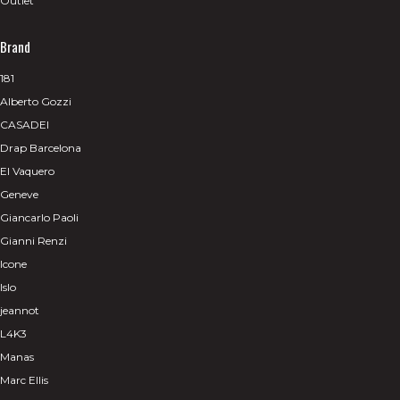
Outlet
Brand
181
Alberto Gozzi
CASADEI
Drap Barcelona
El Vaquero
Geneve
Giancarlo Paoli
Gianni Renzi
Icone
Islo
jeannot
L4K3
Manas
Marc Ellis