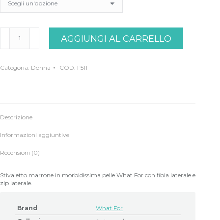
Stivaletto
AGGIUNGI AL CARRELLO
marrone
Whatfor
quantità
Categoria:
Donna
COD:
F511
Descrizione
Informazioni aggiuntive
Recensioni (0)
Stivaletto marrone in morbidissima pelle What For con fibia laterale e
zip laterale.
Brand
What For