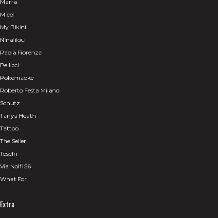
Marra
Micol
My Bikini
Ninalilou
Paola Fiorenza
Pellicci
Pokemaoke
Roberto Festa Milano
Schutz
Tanya Heath
Tattoo
The Seller
Toschi
Via Nolfi 56
What For
Extra