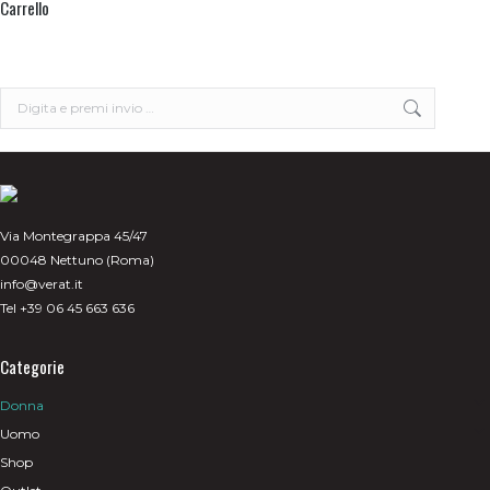
Carrello
varianti.
Le
opzioni
possono
essere
scelte
Search:
nella
pagina
del
prodotto
Via Montegrappa 45/47
00048 Nettuno (Roma)
info@verat.it
Tel +39 06 45 663 636
Categorie
Donna
Uomo
Shop