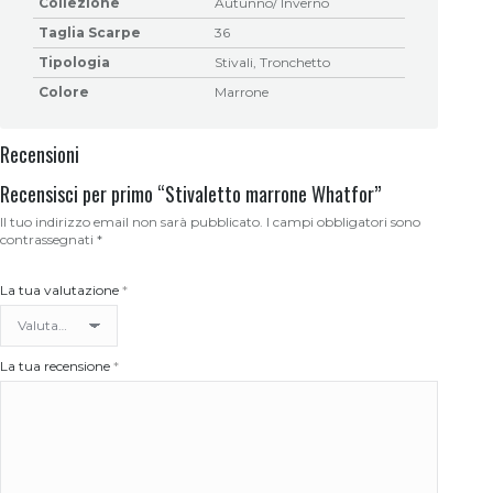
Collezione
Autunno/ Inverno
Taglia Scarpe
36
Tipologia
Stivali, Tronchetto
Colore
Marrone
Recensioni
Recensisci per primo “Stivaletto marrone Whatfor”
Il tuo indirizzo email non sarà pubblicato.
I campi obbligatori sono
contrassegnati
*
La tua valutazione
*
La tua recensione
*