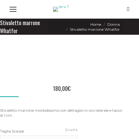
Search
Stivaletto marrone
You are here:
Home
Donna
Whatfor
Stivaletto marrone Whatfor
180,00
€
Stivaletto marrone morbidissimo con dettaglio in oro laterale e tacco
di 1 cm.
Svuota
Taglia Scarpe