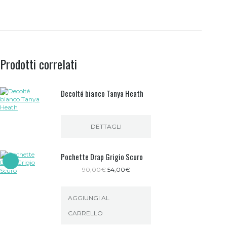
Prodotti correlati
Decolté bianco Tanya Heath
DETTAGLI
Pochette Drap Grigio Scuro
Il
Il
90,00
€
54,00
€
prezzo
prezzo
originale
attuale
era:
è:
AGGIUNGI AL
90,00€.
54,00€.
CARRELLO