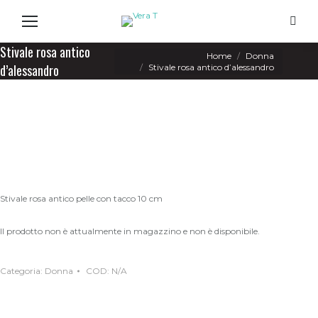
Search
Stivale rosa antico
You are here:
Home
Donna
d’alessandro
Stivale rosa antico d’alessandro
Stivale rosa antico pelle con tacco 10 cm
Il prodotto non è attualmente in magazzino e non è disponibile.
Categoria:
Donna
COD:
N/A