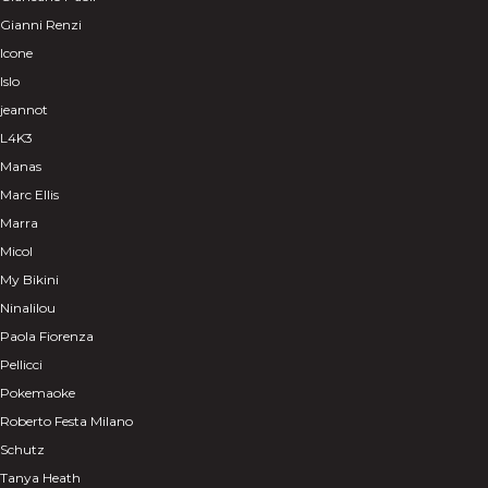
Gianni Renzi
Icone
Islo
jeannot
L4K3
Manas
Marc Ellis
Marra
Micol
My Bikini
Ninalilou
Paola Fiorenza
Pellicci
Pokemaoke
Roberto Festa Milano
Schutz
Tanya Heath