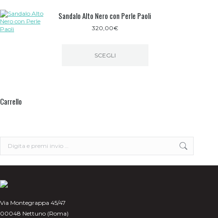
Sandalo Alto Nero con Perle Paoli
320,00
€
SCEGLI
Questo
prodotto
ha
più
Carrello
varianti.
Le
opzioni
possono
essere
scelte
Search:
nella
pagina
del
prodotto
Via Montegrappa 45/47
00048 Nettuno (Roma)