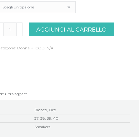
neakers
AGGIUNGI AL CARRELLO
ro
arachini
uantità
ategoria:
Donna
COD:
N/A
do ultraleggero
Bianco, Oro
37, 38, 39, 40
Sneakers