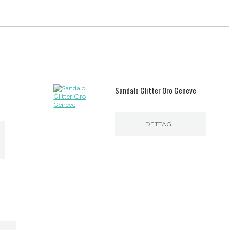
Sandalo Glitter Oro Geneve
zo
le
DETTAGLI
0€.