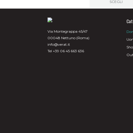
SCEGLI
Questo
prodotto
ha
Cat
più
varianti.
Via Montegrappa 45/47
Do
Le
00048 Nettuno (Roma)
opzioni
Uo
possono
info@verat.it
Sh
essere
Tel +39 06 45 663 636
scelte
Out
nella
pagina
del
prodotto