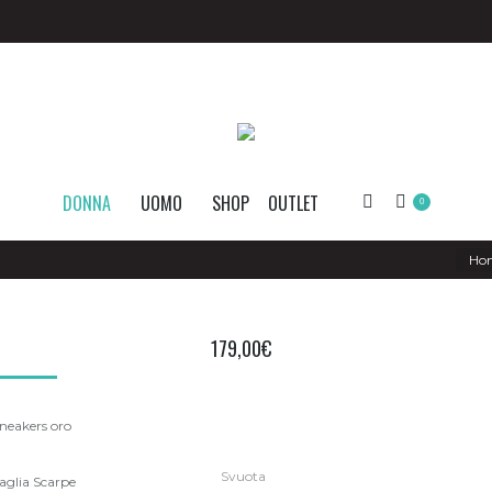
DONNA
UOMO
SHOP
OUTLET
Search:
0
You a
Ho
179,00
€
neakers oro
Svuota
aglia Scarpe