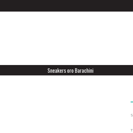
Sneakers oro Barachini
S
T