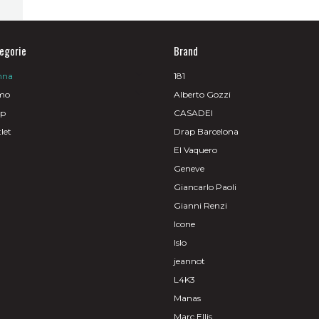
egorie
Brand
nna
181
mo
Alberto Gozzi
op
CASADEI
let
Drap Barcelona
El Vaquero
Geneve
Giancarlo Paoli
Gianni Renzi
Icone
Islo
jeannot
L4K3
Manas
Marc Ellis