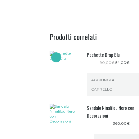
Prodotti correlati
Pochette Drap Blu
Il
Il
90,00
€
54,00
€
prezzo
prez
originale
attua
era:
è:
AGGIUNGI AL
90,00€.
54,0
CARRELLO
Sandalo Ninalilou Nero con
Decorazioni
360,00
€