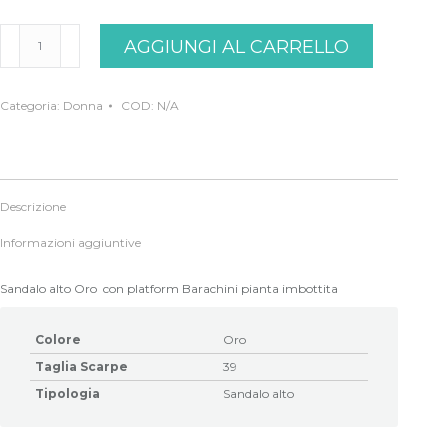
Sandalo
AGGIUNGI AL CARRELLO
oro
Barachini
quantità
Categoria:
Donna
COD:
N/A
Descrizione
Informazioni aggiuntive
Sandalo alto Oro con platform Barachini pianta imbottita
Colore
Oro
Taglia Scarpe
39
Tipologia
Sandalo alto