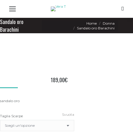
Search
Sandalo oro
You are here:
Home
Donna
Barachini
Sandalo oro Barachini
189,00
€
sandalo oro
Svuota
Taglia Scarpe