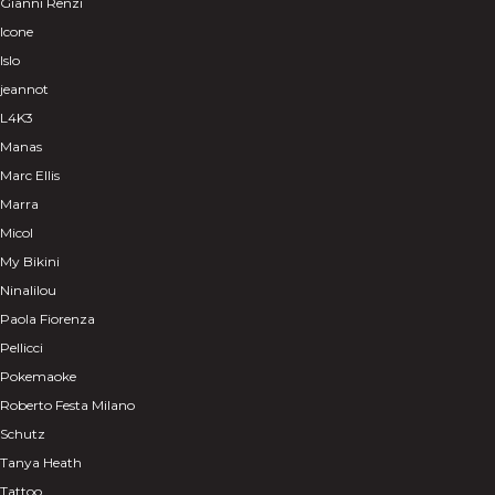
Gianni Renzi
Icone
Islo
jeannot
L4K3
Manas
Marc Ellis
Marra
Micol
My Bikini
Ninalilou
Paola Fiorenza
Pellicci
Pokemaoke
Roberto Festa Milano
Schutz
Tanya Heath
Tattoo