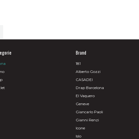
egorie
Brand
nna
181
mo
Alberto Gozzi
op
CASADEI
let
Drap Barcelona
El Vaquero
Geneve
Giancarlo Paoli
Gianni Renzi
Icone
Islo