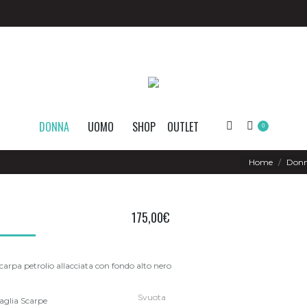
DONNA
UOMO
SHOP
OUTLET
Search:
0
You are here:
Home
Don
175,00
€
carpa petrolio allacciata con fondo alto nero
Svuota
aglia Scarpe