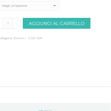
carpa
AGGIUNGI AL CARRELLO
llacciata
etrolio
hatfor
uantità
ategoria:
Donna
COD:
N/A
What For