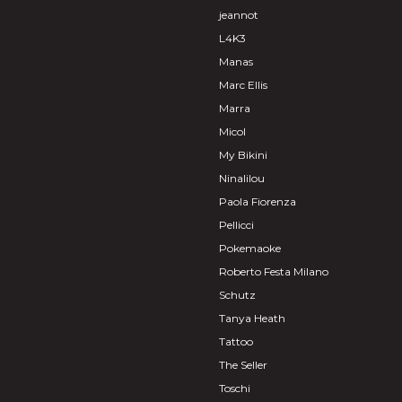
jeannot
L4K3
Manas
Marc Ellis
Marra
Micol
My Bikini
Ninalilou
Paola Fiorenza
Pellicci
Pokemaoke
Roberto Festa Milano
Schutz
Tanya Heath
Tattoo
The Seller
Toschi