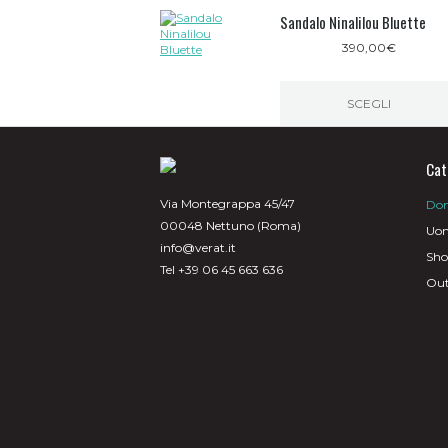
Sandalo Ninalilou Bluette
390,00
€
SCEGLI
Questo
prodotto
ha
Cat
più
varianti.
Via Montegrappa 45/47
Do
Le
00048 Nettuno (Roma)
opzioni
Uo
possono
info@verat.it
Sh
essere
Tel +39 06 45 663 636
scelte
Out
nella
pagina
del
prodotto