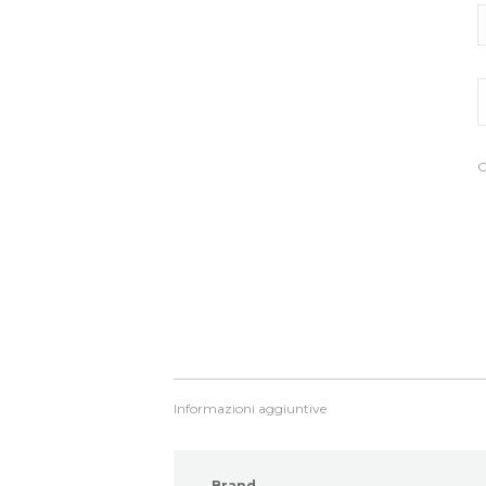
S
a
p
W
q
C
Informazioni aggiuntive
Brand