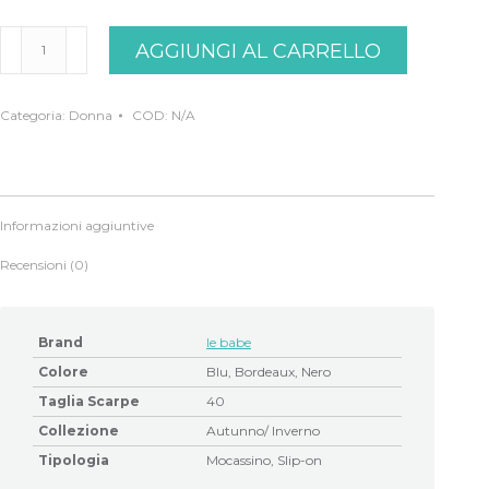
Mocassino
AGGIUNGI AL CARRELLO
blu
e
nero
le
Categoria:
Donna
COD:
N/A
babe
quantità
Informazioni aggiuntive
Recensioni (0)
Brand
le babe
Colore
Blu, Bordeaux, Nero
Taglia Scarpe
40
Collezione
Autunno/ Inverno
Tipologia
Mocassino, Slip-on