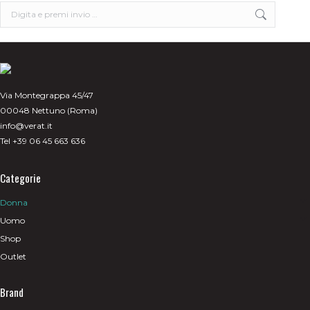
scelte
Search:
nella
pagina
del
prodotto
Via Montegrappa 45/47
00048 Nettuno (Roma)
info@verat.it
Tel +39 06 45 663 636
Categorie
Donna
Uomo
Shop
Outlet
Brand