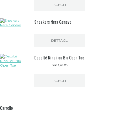
SCEGLI
Questo
prodotto
Sneakers Nera Geneve
ha
più
varianti.
Le
opzioni
DETTAGLI
possono
essere
scelte
Decolté Ninalilou Blu Open Toe
nella
pagina
340,00
€
del
prodotto
SCEGLI
Questo
prodotto
ha
più
Carrello
varianti.
Le
opzioni
possono
essere