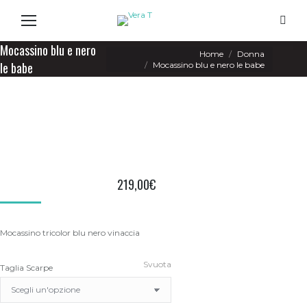
Search
Mocassino blu e nero
You are here:
Home
Donna
le babe
Mocassino blu e nero le babe
219,00
€
Mocassino tricolor blu nero vinaccia
Svuota
Taglia Scarpe