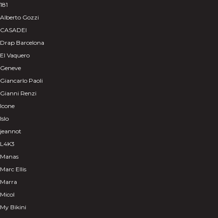
181
Alberto Gozzi
CASADEI
Drap Barcelona
El Vaquero
Geneve
Giancarlo Paoli
Gianni Renzi
Icone
Islo
jeannot
L4K3
Manas
Marc Ellis
Marra
Micol
My Bikini