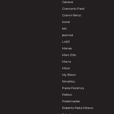
Geneve
Giancarlo Paoli
Gianni Renzi
Icone
Islo
jeannot
L4K3
Manas
Marc Ellis
Marra
Micol
My Bikini
Ninalilou
Paola Fiorenza
Pellicci
Pokemaoke
Roberto Festa Milano