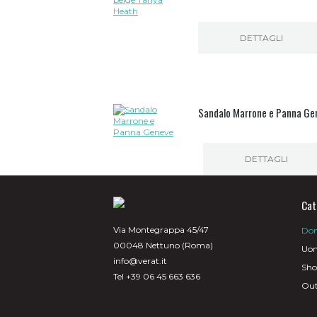
DETTAGLI
Sandalo Marrone e Panna Ge
DETTAGLI
Cat
Via Montegrappa 45/47
Do
00048 Nettuno (Roma)
Uo
info@verat.it
Sh
Tel +39 06 45 663 636
Out