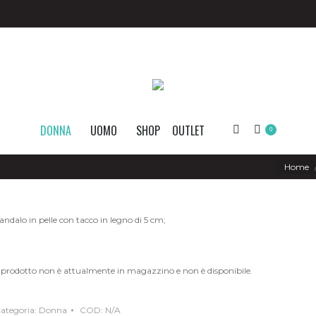
DONNA
UOMO
SHOP
OUTLET
Search:
0
You are he
Home
andalo in pelle con tacco in legno di 5 cm;
l prodotto non è attualmente in magazzino e non è disponibile.
ategoria:
Donna
COD:
N/A