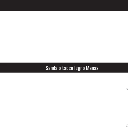
Sandalo tacco legno Manas
S
I
C