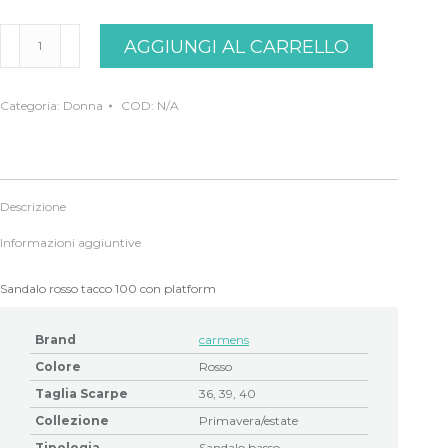
Sandalo
AGGIUNGI AL CARRELLO
rosso
alto
Carmens
quantità
Categoria:
Donna
COD:
N/A
Descrizione
Informazioni aggiuntive
Sandalo rosso tacco 100 con platform
Brand
carmens
Colore
Rosso
Taglia Scarpe
36, 39, 40
Collezione
Primavera/estate
Tipologia
Sandalo basso