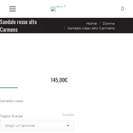
Search
Sandalo rosso alto
You are here:
Home
Donna
Carmens
Sandalo rosso alto Carmens
145,00
€
Sandalo rosso
Svuota
Taglia Scarpe