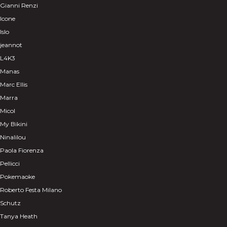
Gianni Renzi
Icone
Islo
jeannot
L4K3
Manas
Marc Ellis
Marra
Micol
My Bikini
Ninalilou
Paola Fiorenza
Pellicci
Pokemaoke
Roberto Festa Milano
Schutz
Tanya Heath