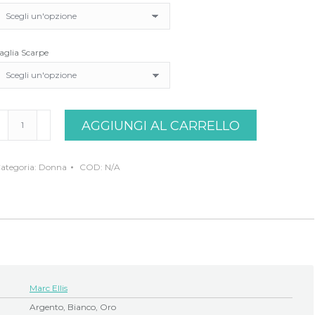
aglia Scarpe
andalo
AGGIUNGI AL CARRELLO
ro
rgento
arc
ategoria:
Donna
COD:
N/A
llis
uantità
Marc Ellis
Argento, Bianco, Oro