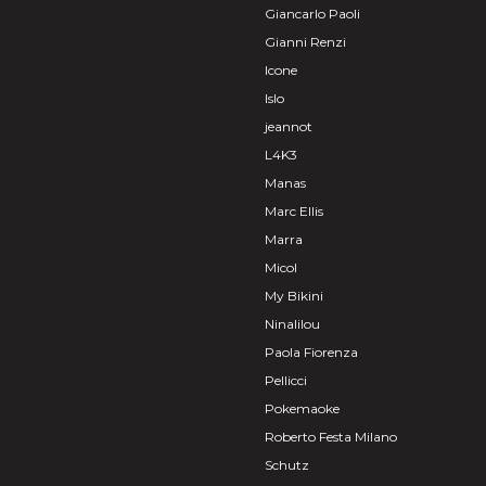
Giancarlo Paoli
Gianni Renzi
Icone
Islo
jeannot
L4K3
Manas
Marc Ellis
Marra
Micol
My Bikini
Ninalilou
Paola Fiorenza
Pellicci
Pokemaoke
Roberto Festa Milano
Schutz