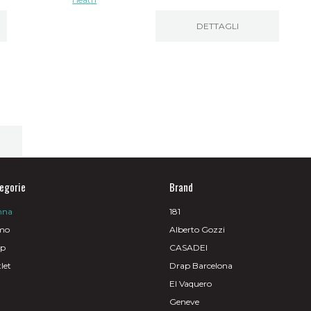
DETTAGLI
egorie
Brand
nna
181
mo
Alberto Gozzi
op
CASADEI
let
Drap Barcelona
El Vaquero
Geneve