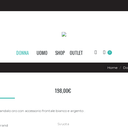
DONNA
UOMO
SHOP
OUTLET
Search:
0
You are here:
Home
Do
198,00
€
andalo oro con accessorio frontale bianco e argento .
Svuota
rand