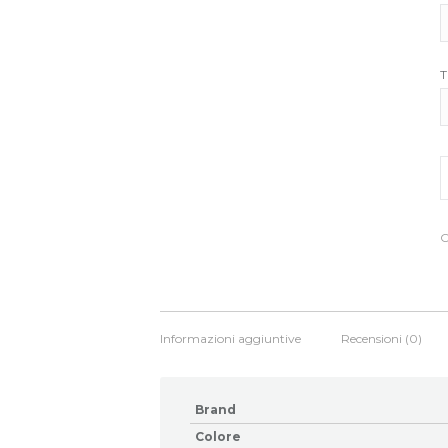
T
S
o
e
a
M
C
E
q
Informazioni aggiuntive
Recensioni (0)
Brand
Colore