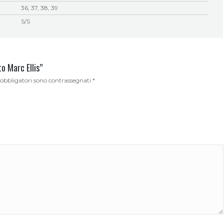
36, 37, 38, 39
S/S
o Marc Ellis”
 obbligatori sono contrassegnati
*