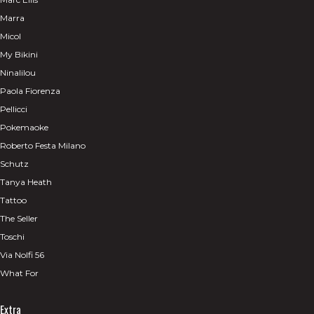
Marra
Micol
My Bikini
Ninalilou
Paola Fiorenza
Pellicci
Pokemaoke
Roberto Festa Milano
Schutz
Tanya Heath
Tattoo
The Seller
Toschi
Via Nolfi 56
What For
Extra