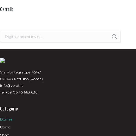
più
Carrello
varianti.
Le
opzioni
possono
essere
scelte
Search:
nella
pagina
del
prodotto
Via Montegrappa 45/47
00048 Nettuno (Roma)
info@verat.it
Tel +39 06 45 663 636
Categorie
Donna
Uomo
Shop