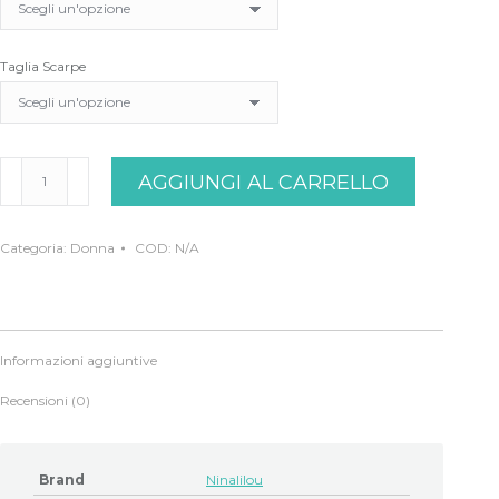
Taglia Scarpe
Sandalo
AGGIUNGI AL CARRELLO
cipria
con
platform
Ninalilou
Categoria:
Donna
COD:
N/A
quantità
Informazioni aggiuntive
Recensioni (0)
Brand
Ninalilou