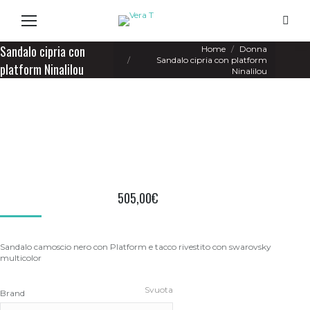
Search
You are here:
Sandalo cipria con
Home
Donna
Sandalo cipria con platform
platform Ninalilou
Ninalilou
505,00
€
Sandalo camoscio nero con Platform e tacco rivestito con swarovsky
multicolor
Svuota
Brand