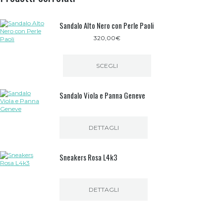
Sandalo Alto Nero con Perle Paoli
320,00
€
SCEGLI
Questo
prodotto
Sandalo Viola e Panna Geneve
ha
più
varianti.
Le
opzioni
DETTAGLI
possono
essere
scelte
Sneakers Rosa L4k3
nella
pagina
del
prodotto
DETTAGLI
Questo
prodotto
ha