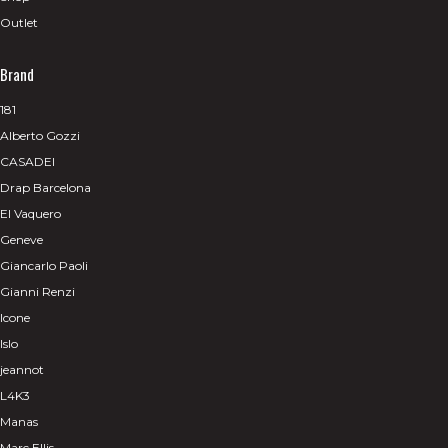
Outlet
Brand
181
Alberto Gozzi
CASADEI
Drap Barcelona
El Vaquero
Geneve
Giancarlo Paoli
Gianni Renzi
Icone
Islo
jeannot
L4K3
Manas
Marc Ellis