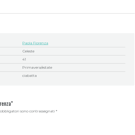
Paola Fiorenza
Celeste
41
Primavera/estate
ciabatta
orenza”
 obbligatori sono contrassegnati
*