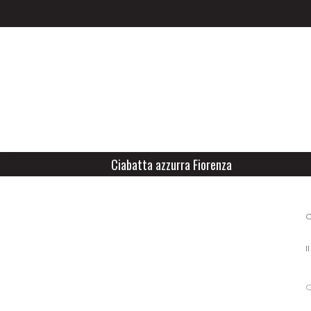
Ciabatta azzurra Fiorenza
C
I
C