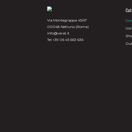
Cat
Via Montegrappa 45/47
Do
00048 Nettuno (Roma)
Uo
info@verat.it
Sh
Tel +39 06 45 663 636
Out