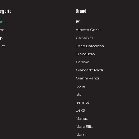
egorie
Brand
nna
181
mo
Alberto Gozzi
op
CASADEI
let
Drap Barcelona
El Vaquero
Geneve
Giancarlo Paoli
Gianni Renzi
Icone
Islo
jeannot
L4K3
Manas
Marc Ellis
Marra