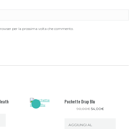
 browser per la prossima volta che commento.
Heath
Pochette Drap Blu
Il
Il
90,00
€
54,00
€
prezzo
prezzo
originale
attuale
era:
è:
AGGIUNGI AL
90,00€.
54,00€.