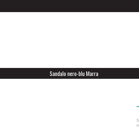
Sandalo nero-blu Marra
S
n