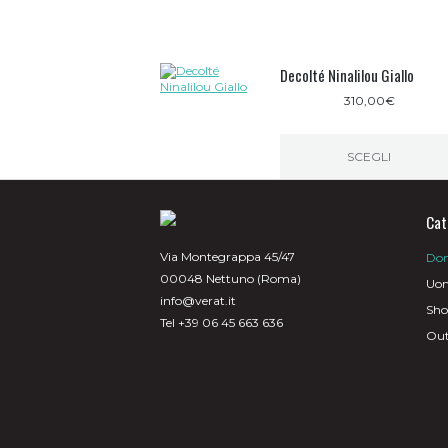
Decolté Ninalilou Giallo
310,00
€
SCEGLI
Questo
prodotto
ha
Cat
più
varianti.
Via Montegrappa 45/47
Do
Le
00048 Nettuno (Roma)
opzioni
Uo
possono
info@verat.it
Sh
essere
Tel +39 06 45 663 636
scelte
Out
nella
pagina
del
prodotto