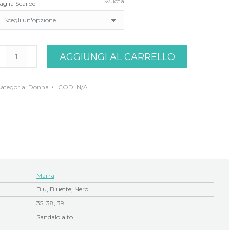
Svuota
aglia Scarpe
andalo
AGGIUNGI AL CARRELLO
ero-
lu
arra
uantità
ategoria:
Donna
COD:
N/A
Marra
Blu, Bluette, Nero
35, 38, 39
Sandalo alto