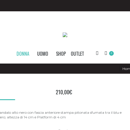
DONNA
UOMO
SHOP
OUTLET
Search:
0
You ar
Ho
210,00
€
andalo alto nero con fascia anteriore stampa pitonata sfumata tra il blu e
ero; altezza di 14 cm e Platform di 4 cm