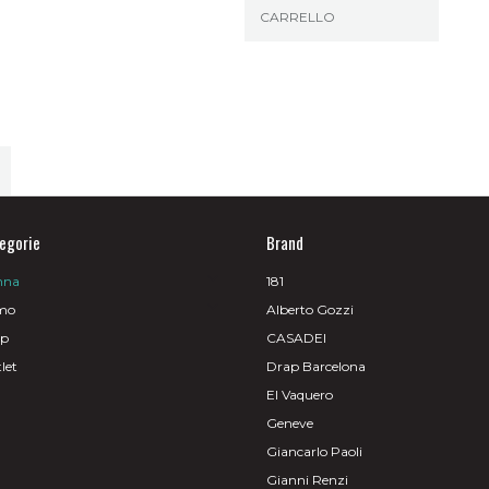
CARRELLO
egorie
Brand
nna
181
mo
Alberto Gozzi
op
CASADEI
let
Drap Barcelona
El Vaquero
Geneve
Giancarlo Paoli
Gianni Renzi