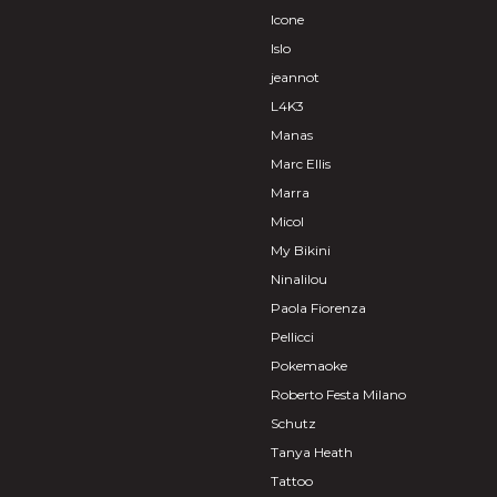
Icone
Islo
jeannot
L4K3
Manas
Marc Ellis
Marra
Micol
My Bikini
Ninalilou
Paola Fiorenza
Pellicci
Pokemaoke
Roberto Festa Milano
Schutz
Tanya Heath
Tattoo