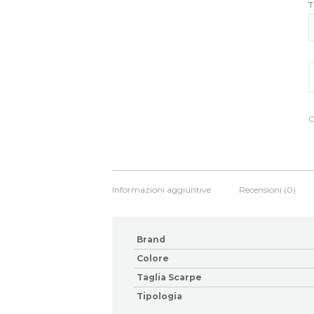
T
S
n
b
M
q
C
Informazioni aggiuntive
Recensioni (0)
Brand
Colore
Taglia Scarpe
Tipologia