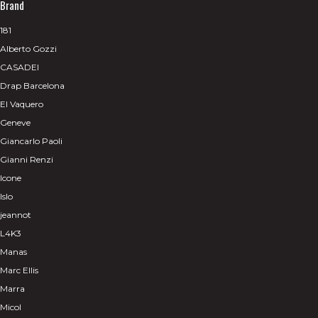
Brand
181
Alberto Gozzi
CASADEI
Drap Barcelona
El Vaquero
Geneve
Giancarlo Paoli
Gianni Renzi
Icone
Islo
jeannot
L4K3
Manas
Marc Ellis
Marra
Micol