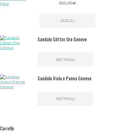
320,00
€
SCEGLI
Questo
prodotto
Sandalo Glitter Oro Geneve
ha
più
varianti.
Le
opzioni
DETTAGLI
possono
essere
scelte
Sandalo Viola e Panna Geneve
nella
pagina
del
prodotto
DETTAGLI
Carrello