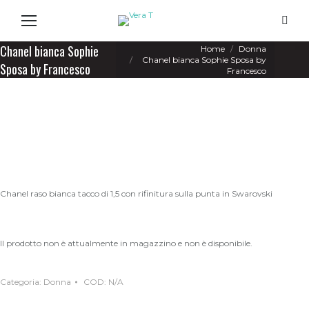
Search
You are here:
Chanel bianca Sophie
Home
Donna
Chanel bianca Sophie Sposa by
Sposa by Francesco
Francesco
Chanel raso bianca tacco di 1,5 con rifinitura sulla punta in Swarovski
Il prodotto non è attualmente in magazzino e non è disponibile.
Categoria:
Donna
COD:
N/A