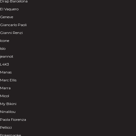
Drap Barcelona
El Vaquero
Geneve
Giancarlo Paoli
Gianni Renzi
Icone
Islo
jeannot
L4K3
Manas
Marc Ellis
Marra
Micol
My Bikini
Ninalilou
Paola Fiorenza
Pellicci
Pokemaoke