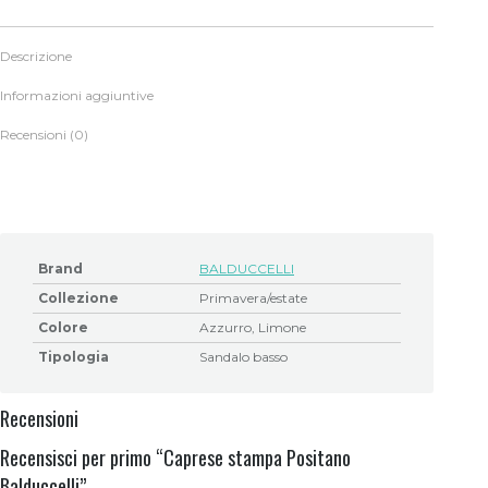
Descrizione
Informazioni aggiuntive
Recensioni (0)
Brand
BALDUCCELLI
Collezione
Primavera/estate
Colore
Azzurro, Limone
Tipologia
Sandalo basso
Recensioni
Recensisci per primo “Caprese stampa Positano
Balduccelli”