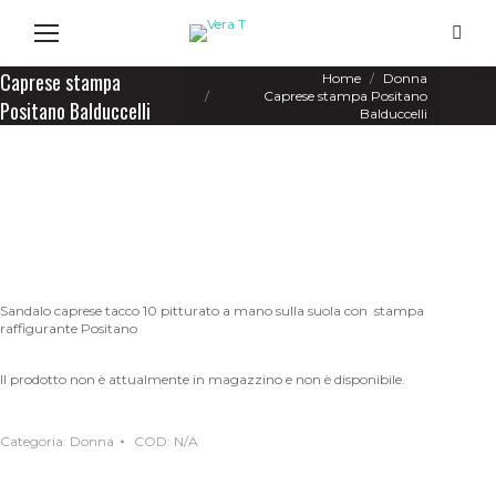
Search
You are here:
Caprese stampa
Home
Donna
Caprese stampa Positano
Positano Balduccelli
Balduccelli
Sandalo caprese tacco 10 pitturato a mano sulla suola con stampa
raffigurante Positano
Il prodotto non è attualmente in magazzino e non è disponibile.
Categoria:
Donna
COD:
N/A