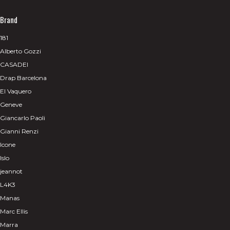
Brand
181
Alberto Gozzi
CASADEI
Drap Barcelona
El Vaquero
Geneve
Giancarlo Paoli
Gianni Renzi
Icone
Islo
jeannot
L4K3
Manas
Marc Ellis
Marra