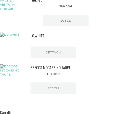
prodotto
296,00
€
SCEGLI
Questo
prodotto
LO.WHITE
ha
più
varianti.
Le
opzioni
DETTAGLI
possono
essere
scelte
BRECOS MOCASSINO TAUPE
nella
pagina
190,00
€
del
prodotto
SCEGLI
Questo
prodotto
ha
più
Carrello
varianti.