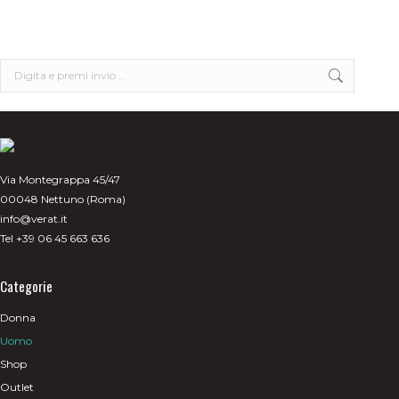
Le
opzioni
possono
essere
scelte
Search:
nella
pagina
del
prodotto
Via Montegrappa 45/47
00048 Nettuno (Roma)
info@verat.it
Tel +39 06 45 663 636
Categorie
Donna
Uomo
Shop
Outlet