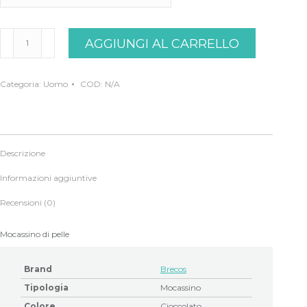
BRECOS
AGGIUNGI AL CARRELLO
MOCASSINO
CIOCCOLATO
quantità
Categoria:
Uomo
COD:
N/A
Descrizione
Informazioni aggiuntive
Recensioni (0)
Mocassino di pelle
Brand
Brecos
Tipologia
Mocassino
Colore
Cioccolato