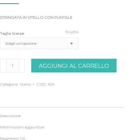
prezzo
prezzo
originale
attuale
STRINGATA IN VITELLO CON PUNTALE
era:
è:
410,00€.
205,00€.
Svuota
Taglia Scarpe
BARRETT
AGGIUNGI AL CARRELLO
quantità
Categoria:
Uomo
COD:
N/A
Descrizione
Informazioni aggiuntive
Recensioni (0)