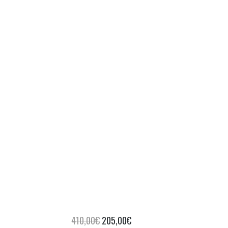
Il
Il
410,00
€
205,00
€