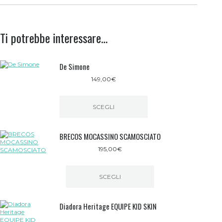
Ti potrebbe interessare…
De Simone
149,00
€
SCEGLI
Questo
prodotto
BRECOS MOCASSINO SCAMOSCIATO
ha
più
195,00
€
varianti.
Le
opzioni
possono
SCEGLI
essere
Questo
scelte
prodotto
nella
Diadora Heritage EQUIPE KID SKIN
ha
pagina
più
del