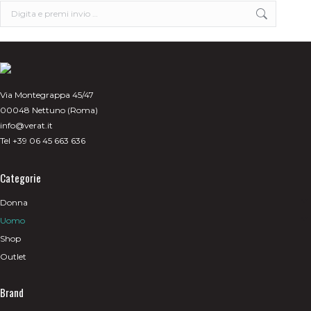
Search:
Via Montegrappa 45/47
00048 Nettuno (Roma)
info@verat.it
Tel +39 06 45 663 636
Categorie
Donna
Uomo
Shop
Outlet
Brand