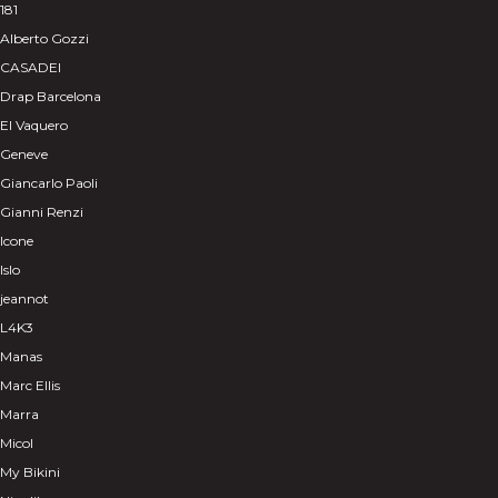
181
Alberto Gozzi
CASADEI
Drap Barcelona
El Vaquero
Geneve
Giancarlo Paoli
Gianni Renzi
Icone
Islo
jeannot
L4K3
Manas
Marc Ellis
Marra
Micol
My Bikini