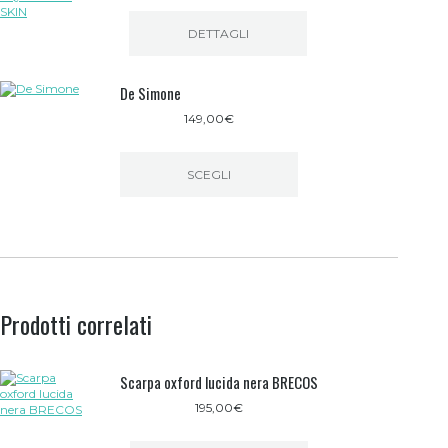
varianti.
prodotto
Le
opzioni
DETTAGLI
possono
essere
scelte
De Simone
nella
pagina
149,00
€
del
prodotto
SCEGLI
Questo
prodotto
ha
più
varianti.
Le
opzioni
Prodotti correlati
possono
essere
scelte
nella
Scarpa oxford lucida nera BRECOS
pagina
del
195,00
€
prodotto