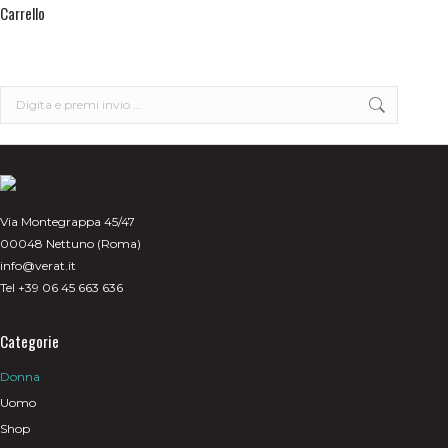
Carrello
varianti.
prodotto
Le
opzioni
possono
essere
scelte
Search:
nella
pagina
del
prodotto
Via Montegrappa 45/47
00048 Nettuno (Roma)
info@verat.it
Tel +39 06 45 663 636
Categorie
Donna
Uomo
Shop