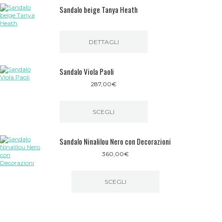
Sandalo beige Tanya Heath
DETTAGLI
Sandalo Viola Paoli
287,00
€
SCEGLI
Questo
prodotto
Sandalo Ninalilou Nero con Decorazioni
ha
più
360,00
€
varianti.
Le
opzioni
possono
SCEGLI
essere
Questo
scelte
prodotto
nella
ha
pagina
più
del