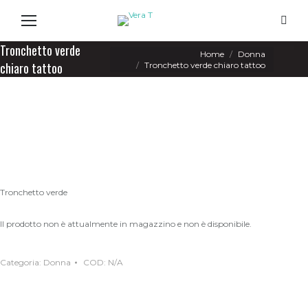
Search
Tronchetto verde
You are here:
Home
Donna
chiaro tattoo
Tronchetto verde chiaro tattoo
Tronchetto verde
Il prodotto non è attualmente in magazzino e non è disponibile.
Categoria:
Donna
COD:
N/A