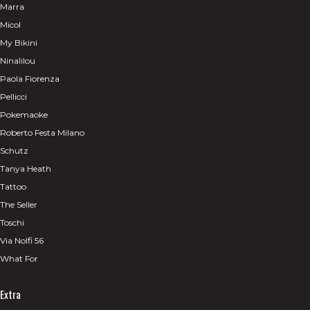
Marra
Micol
My Bikini
Ninalilou
Paola Fiorenza
Pellicci
Pokemaoke
Roberto Festa Milano
Schutz
Tanya Heath
Tattoo
The Seller
Toschi
Via Nolfi 56
What For
Extra