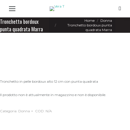
Search
You are here:
Tronchetto bordoux
Home
Donna
Tronchetto bordoux punta
punta quadrata Marra
quadrata Marra
Tronchetto in pelle bordoux alto 12 cm con punta quadrata
Il prodotto non è attualmente in magazzino e non è disponibile.
Categoria:
Donna
COD:
N/A