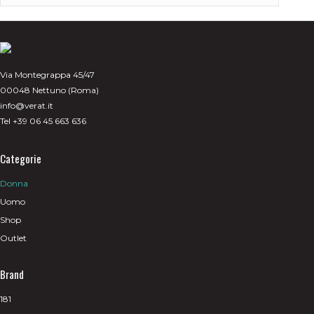
pagina
del
prodotto
Via Montegrappa 45/47
00048 Nettuno (Roma)
info@verat.it
Tel +39 06 45 663 636
Categorie
Donna
Uomo
Shop
Outlet
Brand
181