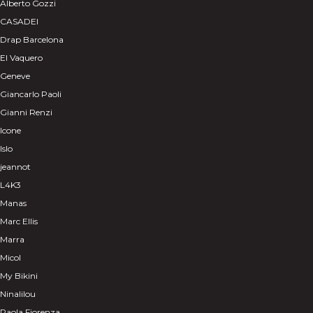
Alberto Gozzi
CASADEI
Drap Barcelona
El Vaquero
Geneve
Giancarlo Paoli
Gianni Renzi
Icone
Islo
jeannot
L4K3
Manas
Marc Ellis
Marra
Micol
My Bikini
Ninalilou
Paola Fiorenza