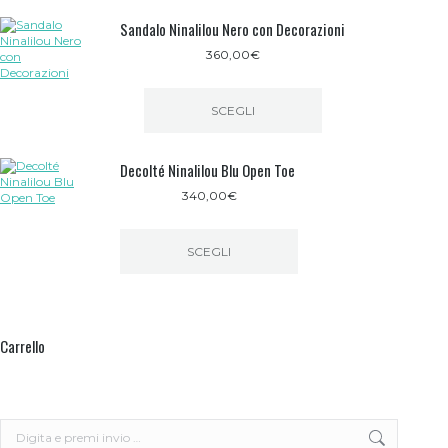
Sandalo Ninalilou Nero con Decorazioni
360,00
€
SCEGLI
Questo
prodotto
Decolté Ninalilou Blu Open Toe
ha
più
340,00
€
varianti.
Le
opzioni
possono
SCEGLI
essere
Questo
scelte
prodotto
nella
ha
pagina
più
del
Carrello
varianti.
prodotto
Le
opzioni
possono
essere
scelte
Search:
nella