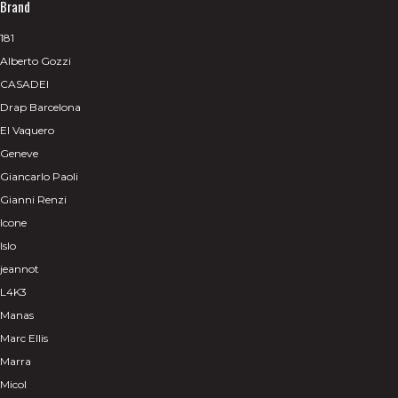
Brand
181
Alberto Gozzi
CASADEI
Drap Barcelona
El Vaquero
Geneve
Giancarlo Paoli
Gianni Renzi
Icone
Islo
jeannot
L4K3
Manas
Marc Ellis
Marra
Micol