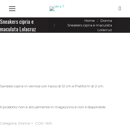
Search
You are here:
Sneakers cipria e
Home
Donna
Sneakers cipria e maculata
maculata Lolacruz
Lolacruz
Sandalo cipria in vernice con tacco di 12 cm e Platform di 2 cm
Il prodotto non è attualmente in magazzino e non è disponibile.
Categoria:
Donna
COD:
N/A