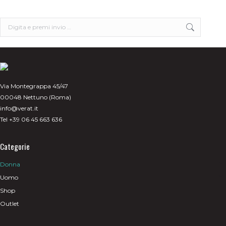
possono
essere
scelte
Search:
nella
pagina
del
prodotto
Via Montegrappa 45/47
00048 Nettuno (Roma)
info@verat.it
Tel +39 06 45 663 636
Categorie
Donna
Uomo
Shop
Outlet