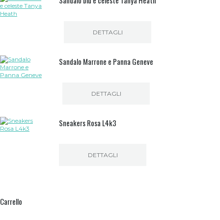
Sandalo blu e celeste Tanya Heath
DETTAGLI
Sandalo Marrone e Panna Geneve
DETTAGLI
Sneakers Rosa L4k3
DETTAGLI
Questo
prodotto
ha
più
Carrello
varianti.
Le
opzioni