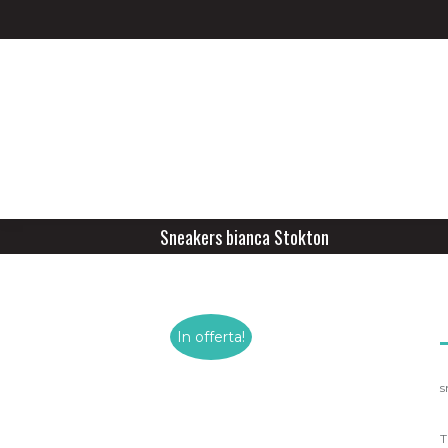
Sneakers bianca Stokton
In offerta!
s
T