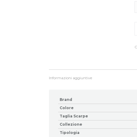
S
b
S
q
C
Informazioni aggiuntive
Brand
Colore
Taglia Scarpe
Collezione
Tipologia