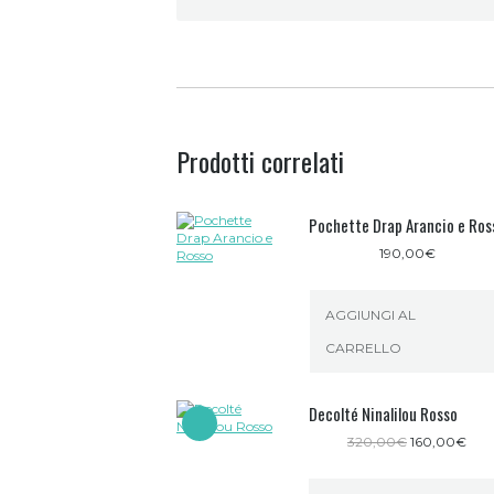
Prodotti correlati
Pochette Drap Arancio e Ros
190,00
€
AGGIUNGI AL
CARRELLO
Decolté Ninalilou Rosso
Il
Il
320,00
€
160,00
€
prezzo
pre
originale
attu
era:
è: