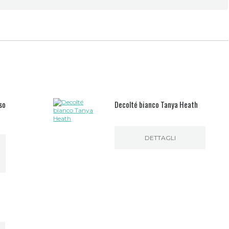
so
Decolté bianco Tanya Heath
DETTAGLI
zzo
ale