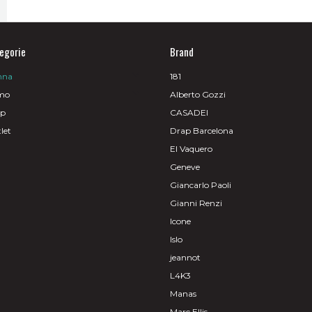
,00€.
egorie
Brand
nna
181
mo
Alberto Gozzi
op
CASADEI
let
Drap Barcelona
El Vaquero
Geneve
Giancarlo Paoli
Gianni Renzi
Icone
Islo
jeannot
L4K3
Manas
Marc Ellis