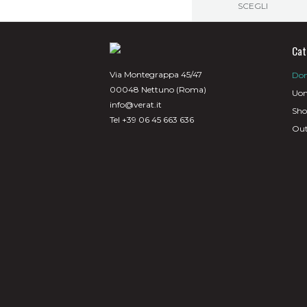
SCEGLI
320,00€.
160
Questo
prodotto
ha
Cat
più
varianti.
Via Montegrappa 45/47
Do
Le
00048 Nettuno (Roma)
opzioni
Uo
possono
info@verat.it
Sh
essere
Tel +39 06 45 663 636
scelte
Out
nella
pagina
del
prodotto