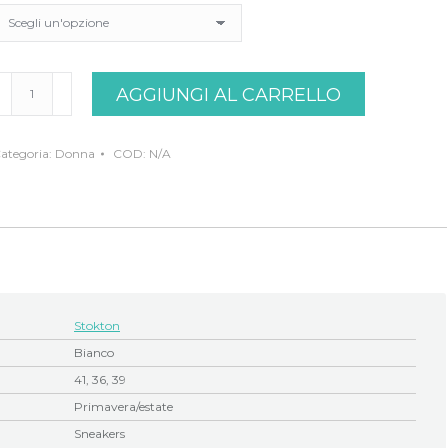
neakers
AGGIUNGI AL CARRELLO
ianca
tokton
uantità
ategoria:
Donna
COD:
N/A
Stokton
Bianco
41, 36, 39
Primavera/estate
Sneakers