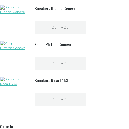
Sneakers Bianca Geneve
DETTAGLI
Zeppa Platino Geneve
DETTAGLI
Sneakers Rosa L4k3
DETTAGLI
Questo
prodotto
ha
più
Carrello
varianti.