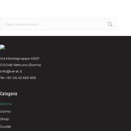
Le
opzioni
possono
essere
scelte
Search:
nella
pagina
del
prodotto
Via Montegrappa 45/47
00048 Nettuno (Roma)
info@verat.it
Tel +39 06 45 663 636
Categorie
Donna
Uomo
Shop
Outlet