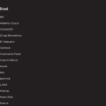
Brand
181
Alberto Gozzi
CASADEI
Drap Barcelona
El Vaquero
Geneve
Giancarlo Paoli
Gianni Renzi
Icone
Islo
jeannot
L4K3
Manas
Marc Ellis
Marra