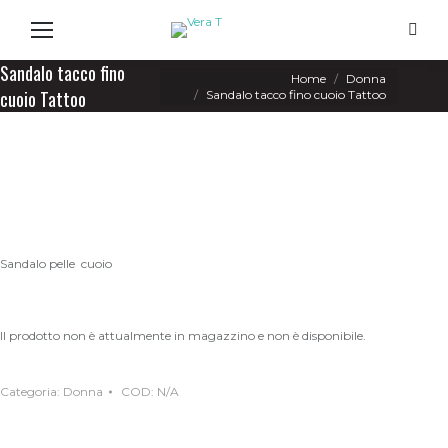
Search
Sandalo tacco fino
You are here:
Home
Donna
cuoio Tattoo
Sandalo tacco fino cuoio Tattoo
Sandalo pelle cuoio
Il prodotto non è attualmente in magazzino e non è disponibile.
Categoria:
Donna
COD:
N/A