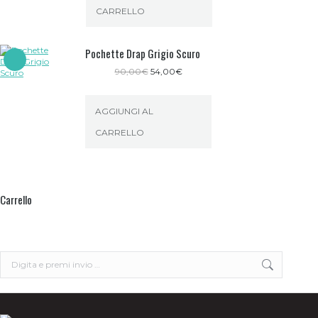
CARRELLO
Pochette Drap Grigio Scuro
Il
Il
90,00
€
54,00
€
prezzo
prezzo
originale
attuale
era:
è:
AGGIUNGI AL
90,00€.
54,00€.
CARRELLO
Carrello
Search: