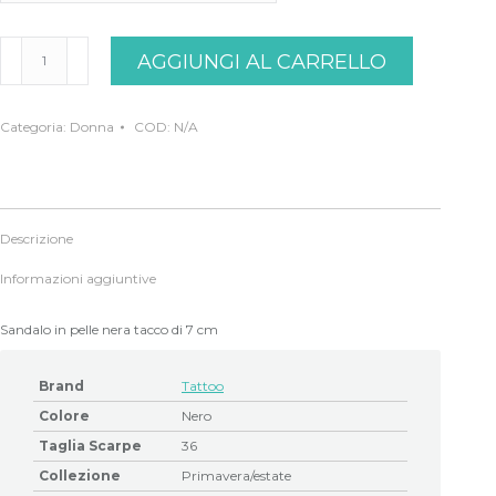
Sandalo
AGGIUNGI AL CARRELLO
nero
tattoo
quantità
Categoria:
Donna
COD:
N/A
Descrizione
Informazioni aggiuntive
Sandalo in pelle nera tacco di 7 cm
Brand
Tattoo
Colore
Nero
Taglia Scarpe
36
Collezione
Primavera/estate