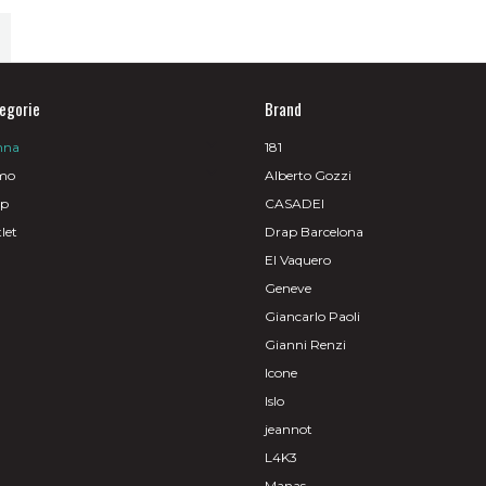
ale
,00€.
egorie
Brand
nna
181
mo
Alberto Gozzi
op
CASADEI
let
Drap Barcelona
El Vaquero
Geneve
Giancarlo Paoli
Gianni Renzi
Icone
Islo
jeannot
L4K3
Manas