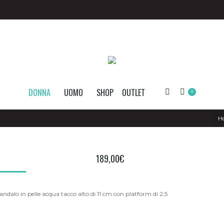
DONNA
UOMO
SHOP
OUTLET
Search:
0
You 
H
189,00
€
andalo in pelle acqua tacco alto di 11 cm con platform di 2,5