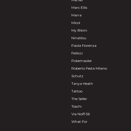
Marc Ellis
Marra
Micol
My Bikini
Ninalilou
Paola Fiorenza
Pellicci
Pokemaoke
Roberto Festa Milano
Schutz
Tanya Heath
Tattoo
The Seller
Toschi
Via Nolfi 56
What For