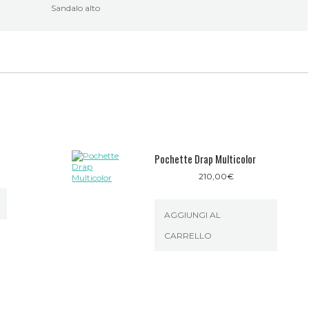
Sandalo alto
Pochette Drap Multicolor
210,00
€
AGGIUNGI AL
CARRELLO
zzo