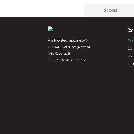
originale
attu
era:
è:
SCEGLI
320,00€.
160
Questo
prodotto
ha
Cat
più
varianti.
Via Montegrappa 45/47
Do
Le
00048 Nettuno (Roma)
opzioni
Uo
possono
info@verat.it
Sh
essere
Tel +39 06 45 663 636
scelte
Out
nella
pagina
del
prodotto