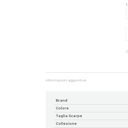
T
S
a
t
q
C
Informazioni aggiuntive
Brand
Colore
Taglia Scarpe
Collezione