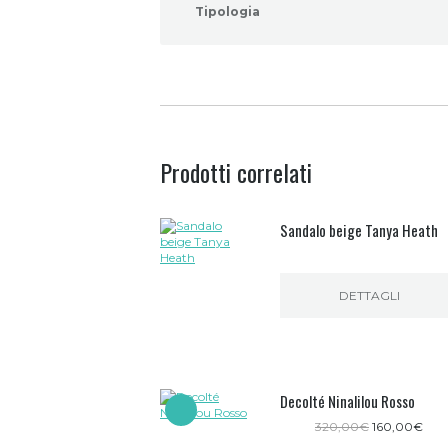
Tipologia
Prodotti correlati
Sandalo beige Tanya Heath
DETTAGLI
Decolté Ninalilou Rosso
Il
Il
320,00
€
160,00
€
prezzo
pre