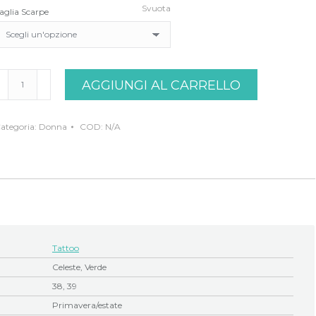
Svuota
aglia Scarpe
andalo
AGGIUNGI AL CARRELLO
cqua
attoo
uantità
ategoria:
Donna
COD:
N/A
Tattoo
Celeste, Verde
38, 39
Primavera/estate