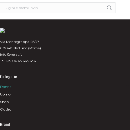
scelte
Search:
nella
pagina
del
prodotto
Via Montegrappa 45/47
00048 Nettuno (Roma)
info@verat.it
Tel +39 06 45 663 636
Categorie
Donna
Uomo
Shop
Outlet
Brand