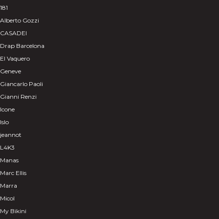
181
Alberto Gozzi
CASADEI
Drap Barcelona
El Vaquero
Geneve
Giancarlo Paoli
Gianni Renzi
Icone
Islo
jeannot
L4K3
Manas
Marc Ellis
Marra
Micol
My Bikini