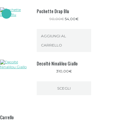
Pochette Drap Blu
Il
Il
90,00
€
54,00
€
prezzo
prezzo
originale
attuale
era:
è:
AGGIUNGI AL
90,00€.
54,00€.
CARRELLO
Decolté Ninalilou Giallo
310,00
€
SCEGLI
Questo
prodotto
ha
più
Carrello
varianti.
Le
opzioni
possono
essere