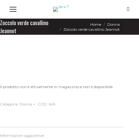
Search
Zoccolo verde cavallino
You are here:
Home
Donna
Jeannot
Zoccolo verde cavallino Jeannot
Il prodotto non è attualmente in magazzino e non è disponibile.
Categoria:
Donna
COD:
N/A
Informazioni aggiuntive