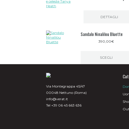
DETTAGLI
Sandalo Ninalilou Bluette
390,00
€
SCEGLI
Questo
prodotto
ha
Cat
più
varianti.
Via Montegrappa 45/47
Do
Le
00048 Nettuno (Roma)
opzioni
Uo
possono
info@verat.it
Sh
essere
Tel +39 06 45 663 636
scelte
Out
nella
pagina
del
prodotto