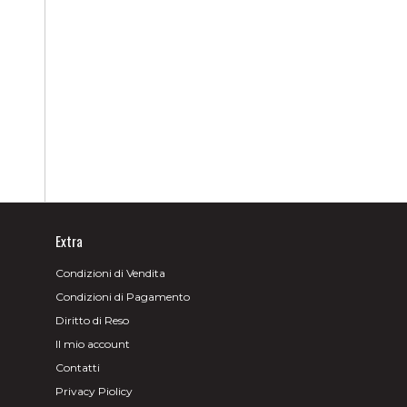
Extra
Condizioni di Vendita
Condizioni di Pagamento
Diritto di Reso
Il mio account
Contatti
Privacy Piolicy