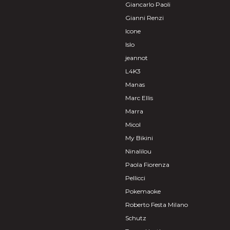
Giancarlo Paoli
Gianni Renzi
Icone
Islo
jeannot
L4K3
Manas
Marc Ellis
Marra
Micol
My Bikini
Ninalilou
Paola Fiorenza
Pellicci
Pokemaoke
Roberto Festa Milano
Schutz