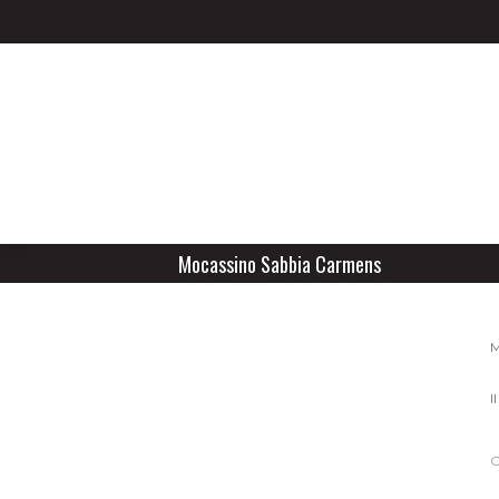
Mocassino Sabbia Carmens
M
I
C