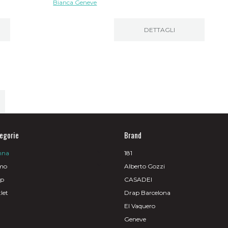
DETTAGLI
egorie
Brand
nna
181
mo
Alberto Gozzi
op
CASADEI
let
Drap Barcelona
El Vaquero
Geneve