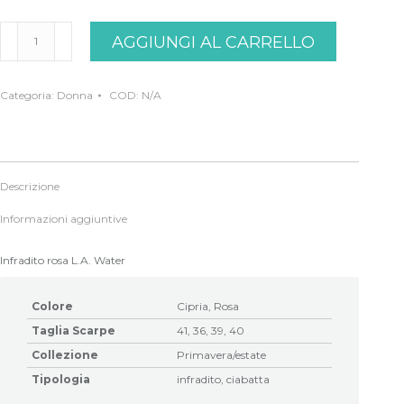
Infradito
AGGIUNGI AL CARRELLO
Rosa
L.A.Water
quantità
Categoria:
Donna
COD:
N/A
Descrizione
Informazioni aggiuntive
Infradito rosa L.A. Water
Colore
Cipria, Rosa
Taglia Scarpe
41, 36, 39, 40
Collezione
Primavera/estate
Tipologia
infradito, ciabatta