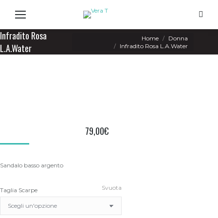
Search
Infradito Rosa
You are here:
Home
Donna
L.A.Water
Infradito Rosa L.A.Water
79,00
€
Sandalo basso argento
Svuota
Taglia Scarpe