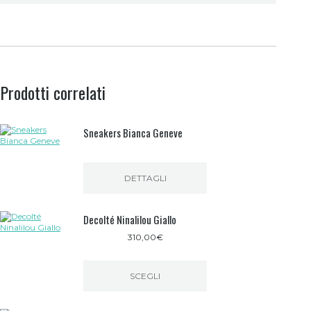
Prodotti correlati
Sneakers Bianca Geneve
DETTAGLI
Decolté Ninalilou Giallo
310,00
€
SCEGLI
Questo
prodotto