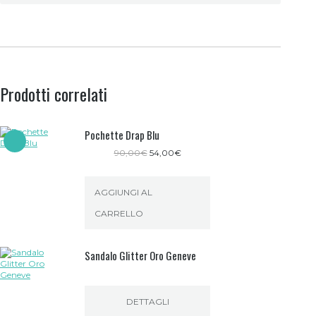
Prodotti correlati
Pochette Drap Blu
Il
Il
90,00
€
54,00
€
prezzo
prezzo
originale
attuale
era:
è:
AGGIUNGI AL
90,00€.
54,00€.
CARRELLO
Sandalo Glitter Oro Geneve
DETTAGLI