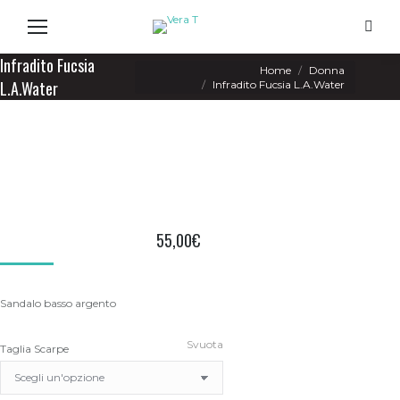
Search
Infradito Fucsia
You are here:
Home
Donna
L.A.Water
Infradito Fucsia L.A.Water
55,00
€
Sandalo basso argento
Svuota
Taglia Scarpe