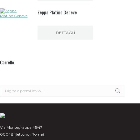
Zeppa Platino Geneve
DETTAGLI
Carrello
Search:
Via Montegrappa 45/47
00048 Nettuno (Roma)