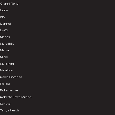
Gianni Renzi
Icone
Islo
jeannot
L4K3
Manas
Marc Ellis
Marra
Micol
My Bikini
Ninalilou
Paola Fiorenza
Pellicci
Pokemaoke
Roberto Festa Milano
Schutz
Tanya Heath