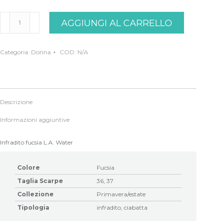
Infradito
AGGIUNGI AL CARRELLO
Fucsia
L.A.Water
quantità
Categoria:
Donna
COD:
N/A
Descrizione
Informazioni aggiuntive
Infradito fucsia L.A. Water
Colore
Fucsia
Taglia Scarpe
36, 37
Collezione
Primavera/estate
Tipologia
infradito, ciabatta