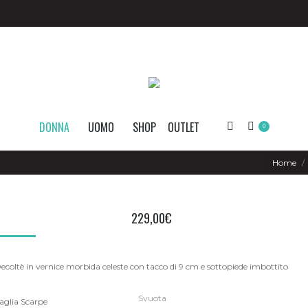
DONNA
UOMO
SHOP
OUTLET
Search:
0
You are her
Home
229,00
€
ecoltè in vernice morbida celeste con tacco di 9 cm e sottopiede imbottito
Svuota
aglia Scarpe