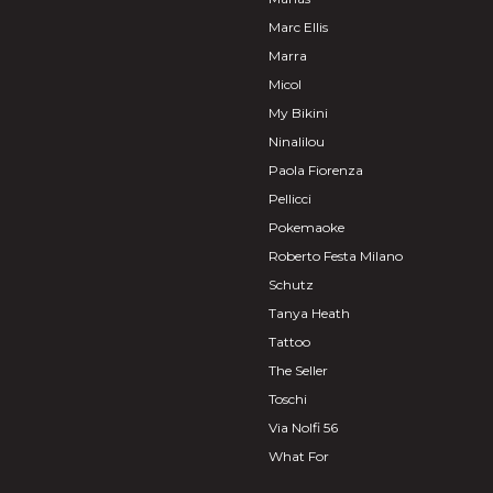
Marc Ellis
Marra
Micol
My Bikini
Ninalilou
Paola Fiorenza
Pellicci
Pokemaoke
Roberto Festa Milano
Schutz
Tanya Heath
Tattoo
The Seller
Toschi
Via Nolfi 56
What For