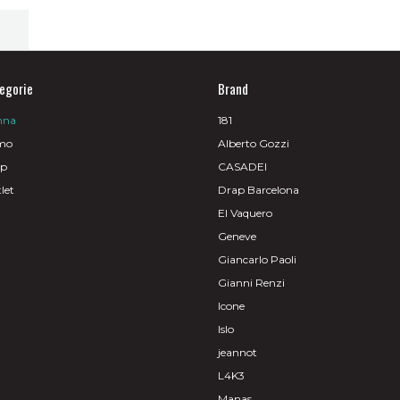
egorie
Brand
nna
181
mo
Alberto Gozzi
op
CASADEI
let
Drap Barcelona
El Vaquero
Geneve
Giancarlo Paoli
Gianni Renzi
Icone
Islo
jeannot
L4K3
Manas