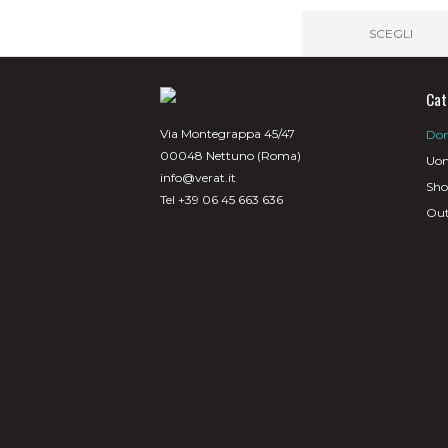
SCEGLI
Questo
prodotto
ha
Cat
più
varianti.
Via Montegrappa 45/47
Do
Le
00048 Nettuno (Roma)
opzioni
Uo
possono
info@verat.it
Sh
essere
Tel +39 06 45 663 636
scelte
Out
nella
pagina
del
prodotto