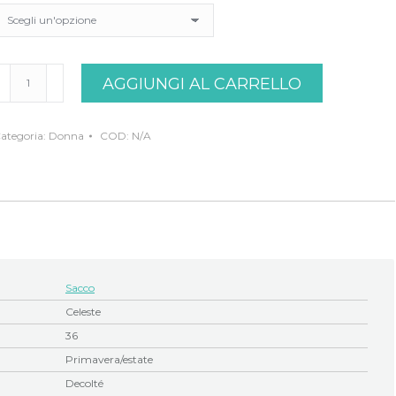
ecoltè
AGGIUNGI AL CARRELLO
ernice
eleste
acco
uantità
ategoria:
Donna
COD:
N/A
Sacco
Celeste
36
Primavera/estate
Decolté