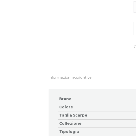
D
v
c
S
q
C
Informazioni aggiuntive
Brand
Colore
Taglia Scarpe
Collezione
Tipologia