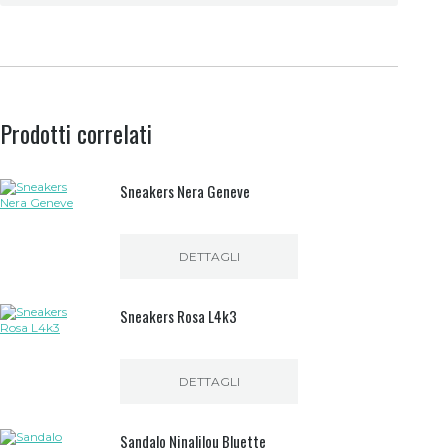
Prodotti correlati
Sneakers Nera Geneve
DETTAGLI
Sneakers Rosa L4k3
DETTAGLI
Questo
prodotto
Sandalo Ninalilou Bluette
ha