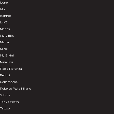
Icone
Islo
jeannot
L4K3
Manas
Marc Ellis
Marra
Micol
My Bikini
Ninalilou
Paola Fiorenza
Pellicci
Pokemaoke
Roberto Festa Milano
Schutz
Tanya Heath
Tattoo