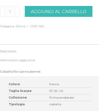
Ciabatta
AGGIUNGI AL CARRELLO
fiori
panna
jeannot
quantità
Categoria:
Donna
COD:
N/A
Descrizione
Informazioni aggiuntive
Ciabatta fiori panna jeannot
Colore
Panna
Taglia Scarpe
37, 39, 40
Collezione
Primavera/estate
Tipologia
ciabatta