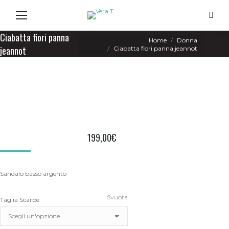
Search
Ciabatta fiori panna
You are here:
Home
Donna
jeannot
Ciabatta fiori panna jeannot
199,00
€
Sandalo basso argento
Svuota
Taglia Scarpe