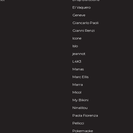
El Vaquero
Geneve
Giancarlo Paoli
Gianni Renzi
Icone
Islo
jeannot
L4K3
Manas
Marc Ellis
Marra
Micol
My Bikini
Ninalilou
Paola Fiorenza
Pellicci
Pokemaoke