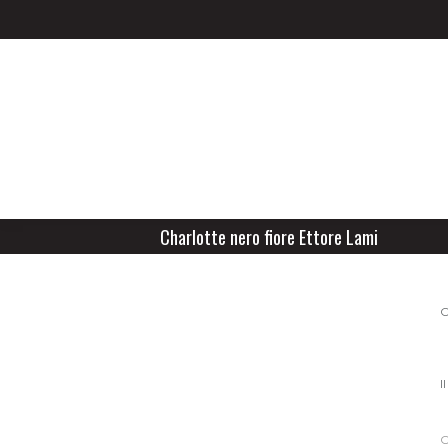
Charlotte nero fiore Ettore Lami
C
I
C