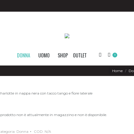
DONNA
UOMO
SHOP
OUTLET
Search:
0
You are here:
Home
Do
harlotte in nappa nera con tacco tango e fiore laterale
l prodotto non è attualmente in magazzino e non è disponibile.
ategoria:
Donna
COD:
N/A