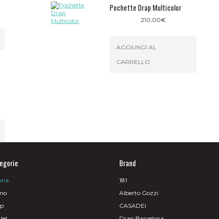
Pochette Drap Multicolor
210,00
€
AGGIUNGI AL
CARRELLO
egorie
Brand
nna
181
mo
Alberto Gozzi
op
CASADEI
let
Drap Barcelona