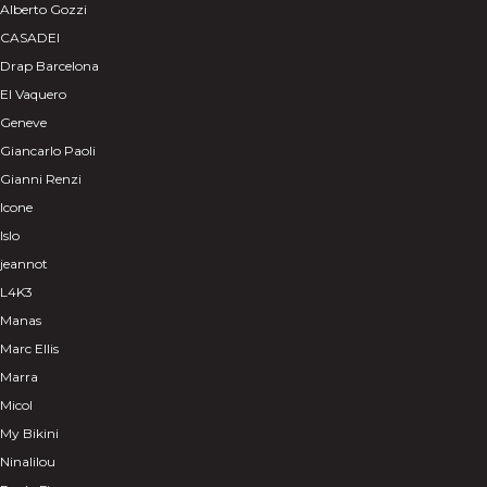
Alberto Gozzi
CASADEI
Drap Barcelona
El Vaquero
Geneve
Giancarlo Paoli
Gianni Renzi
Icone
Islo
jeannot
L4K3
Manas
Marc Ellis
Marra
Micol
My Bikini
Ninalilou