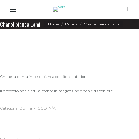
Search
Chanel bianca Lami
You are here:
Home
Donna
Chanel bianca Lami
Chanel a punta in pelle bianca con fibia anteriore
Il prodotto non è attualmente in magazzino e non è disponibile.
Categoria:
Donna
COD:
N/A