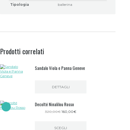
Tipologia
ballerina
Prodotti correlati
Sandalo Viola e Panna Geneve
DETTAGLI
Decolté Ninalilou Rosso
Il
Il
320,00
€
160,00
€
prezzo
prezzo
originale
attuale
era:
è:
SCEGLI
320,00€.
160,00€.