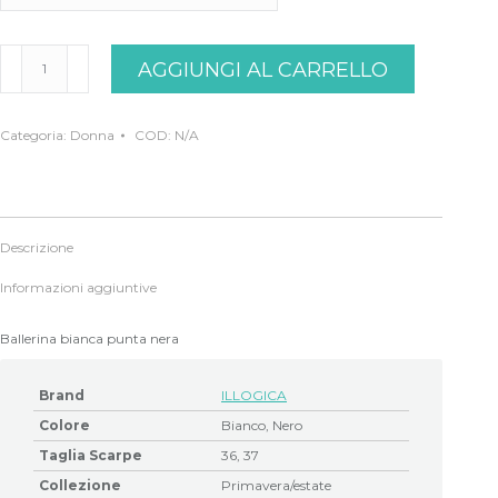
Ballerina
AGGIUNGI AL CARRELLO
bianca
nera
illogica
quantità
Categoria:
Donna
COD:
N/A
Descrizione
Informazioni aggiuntive
Ballerina bianca punta nera
Brand
ILLOGICA
Colore
Bianco, Nero
Taglia Scarpe
36, 37
Collezione
Primavera/estate