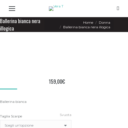
Search
Ballerina bianca nera
You are here:
Home
Donna
illogica
Ballerina bianca nera illogica
159,00
€
Ballerina bianca
Svuota
Taglia Scarpe