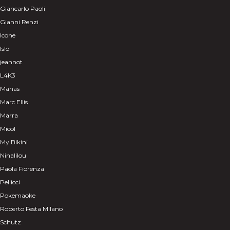
Giancarlo Paoli
Gianni Renzi
Icone
Islo
jeannot
L4K3
Manas
Marc Ellis
Marra
Micol
My Bikini
Ninalilou
Paola Fiorenza
Pellicci
Pokemaoke
Roberto Festa Milano
Schutz