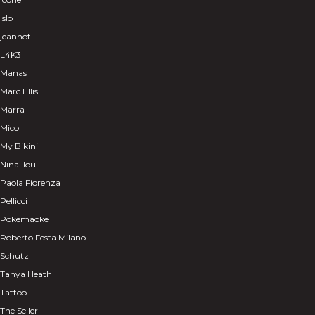
Islo
jeannot
L4K3
Manas
Marc Ellis
Marra
Micol
My Bikini
Ninalilou
Paola Fiorenza
Pellicci
Pokemaoke
Roberto Festa Milano
Schutz
Tanya Heath
Tattoo
The Seller