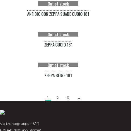
Out of stock
239,00€.
120,00€.
ANFIBIO CON ZEPPA SUADE CUOIO 181
Out of stock
ZEPPA CUOIO 181
Out of stock
ZEPPA BEIGE 181
1
2
3
→
Via Montegrappa 45/47
00048 Nettuno (Roma)