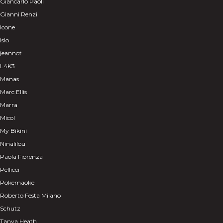
Giancarlo Paoli
Gianni Renzi
Icone
Islo
jeannot
L4K3
Manas
Marc Ellis
Marra
Micol
My Bikini
Ninalilou
Paola Fiorenza
Pellicci
Pokemaoke
Roberto Festa Milano
Schutz
Tanya Heath