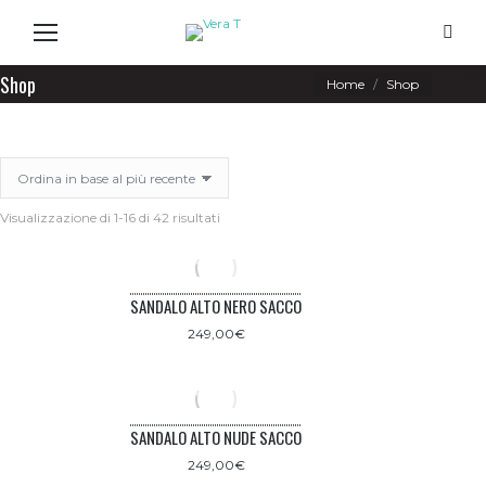
Search
Shop
You are here:
Home
Shop
Ordina
Visualizzazione di 1-16 di 42 risultati
in
base
al
più
SANDALO ALTO NERO SACCO
recente
249,00
€
SANDALO ALTO NUDE SACCO
249,00
€