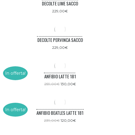
DECOLTE LIME SACCO
229,00
€
DECOLTE PERVINCA SACCO
229,00
€
In offerta!
ANFIBIO LATTE 181
Il
Il
259,00
€
130,00
€
prezzo
prezzo
originale
attuale
era:
è:
259,00€.
130,00€.
In offerta!
ANFIBIO BEATLES LATTE 181
Il
Il
239,00
€
120,00
€
prezzo
prezzo
originale
attuale
era:
è: